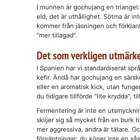
I munnen är gochujang en triangel:
eld, det är uthållighet. Sötma är i
kommer från jäsningen och förklara
"mer tillagad".
Det som verkligen utmärke
I Spanien har vi standardiserat sp
kefir. Ändå har gochujang en särski
eller en aromatisk kick, utan fung
du tidigare tillförde "lite krydda", ti
Fermentering är inte en utsmyckning
skiljer sig så mycket från en burk t
mer aggressiva, andra är tätare. Oc
förväntningar: du köper inte en sås