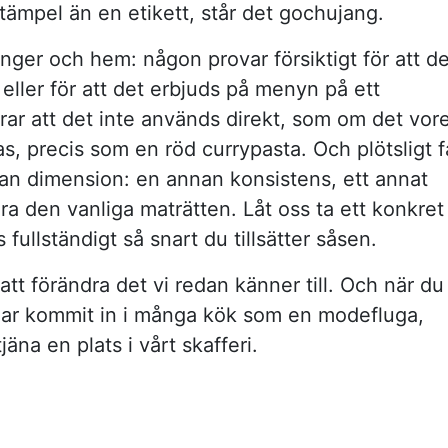
ämpel än en etikett, står det gochujang.
anger och hem: någon provar försiktigt för att d
t eller för att det erbjuds på menyn på ett
arar att det inte används direkt, som om det vor
s, precis som en röd currypasta. Och plötsligt f
an dimension: en annan konsistens, ett annat
era den vanliga maträtten. Låt oss ta ett konkret
 fullständigt så snart du tillsätter såsen.
t förändra det vi redan känner till. Och när du
 har kommit in i många kök som en modefluga,
äna en plats i vårt skafferi.