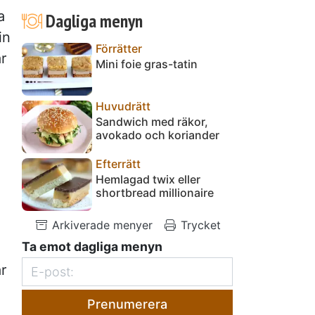
a
Dagliga menyn
in
Förrätter
r
Mini foie gras-tatin
Huvudrätt
Sandwich med räkor,
avokado och koriander
Efterrätt
Hemlagad twix eller
shortbread millionaire
Arkiverade menyer
Trycket
Ta emot dagliga menyn
r
Prenumerera