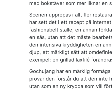
med bokstäver som mer liknar en st
Scenen upprepas i allt fler restaur
har sett det i ett recept på interne
fashionabelt ställe; en annan förkl
en sås, utan att det måste bearbeta
den intensiva kryddigheten en ann
djup, ett märkligt sätt att omdefini
exempel: en grillad laxfilé förändras
Gochujang har en märklig förmåga at
provar den förstår du att den inte
utan som en ny krydda som vill förtj