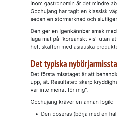
inom gastronomin är det mindre abst
Gochujang har tagit en klassisk väg
sedan en stormarknad och slutlig
Den ger en igenkännbar smak med b
laga mat på "koreanskt vis" utan a
helt skafferi med asiatiska produkte
Det typiska nybörjarmisst
Det första misstaget är att behand
upp, ät. Resultatet: skarp kryddigh
var inte menat för mig".
Gochujang kräver en annan logik:
Den doseras (börja med en hal