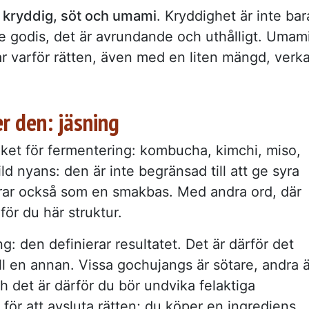
kryddig, söt och umami
. Kryddighet är inte bar
nte godis, det är avrundande och uthålligt. Umam
r varför rätten, även med en liten mängd, verka
r den: jäsning
råket för fermentering: kombucha, kimchi, miso,
ld nyans: den är inte begränsad till att ge syra
erar också som en smakbas. Med andra ord, där
llför du här struktur.
: den definierar resultatet. Det är därför det
ill en annan. Vissa gochujangs är sötare, andra ä
h det är därför du bör undvika felaktiga
 för att avsluta rätten; du köper en ingrediens