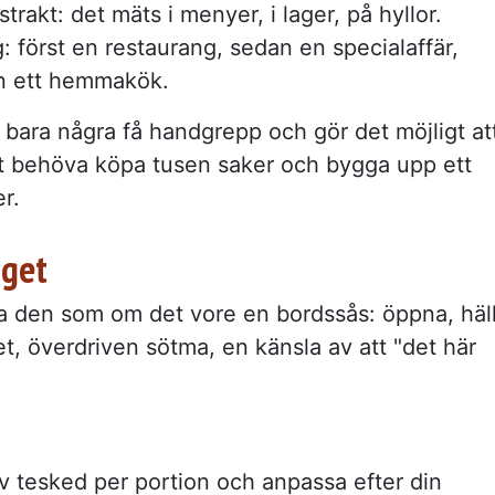
rakt: det mäts i menyer, i lager, på hyllor.
: först en restaurang, sedan en specialaffär,
en ett hemmakök.
ara några få handgrepp och gör det möjligt at
tt behöva köpa tusen saker och bygga upp ett
r.
aget
la den som om det vore en bordssås: öppna, häl
et, överdriven sötma, en känsla av att "det här
v tesked per portion och anpassa efter din