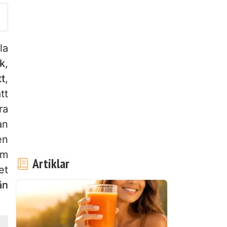
la
ck
,
tt
,
tt
ra
an
en
om
Artiklar
et
än