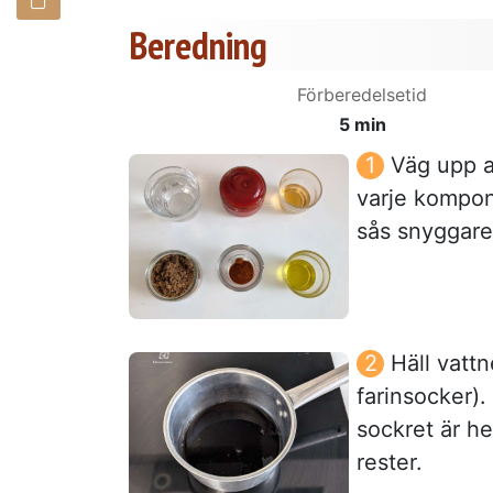
Beredning
Förberedelsetid
5 min
Väg upp a
varje kompone
sås snyggare
Häll vattn
farinsocker)
sockret är he
rester.