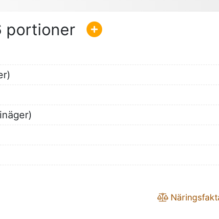
6
er)
inäger)
Näringsfakt