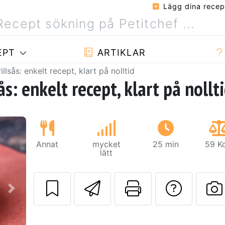
Lägg dina recep
EPT
ARTIKLAR
lsås: enkelt recept, klart på nolltid
s: enkelt recept, klart på nollt
Annat
mycket
25 min
59 Kc
lätt
Skicka detta rec
Skriv ut d
Ställa
Nästa
L