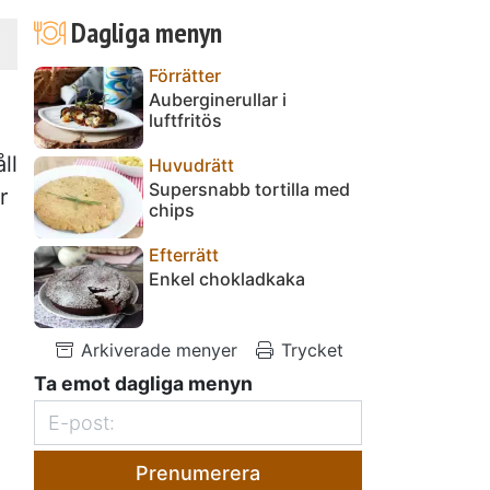
Dagliga menyn
Förrätter
Auberginerullar i
luftfritös
ll
Huvudrätt
Supersnabb tortilla med
r
chips
Efterrätt
Enkel chokladkaka
Arkiverade menyer
Trycket
Ta emot dagliga menyn
Prenumerera