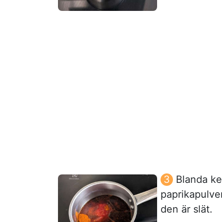
Blanda ket
paprikapulve
den är slät.