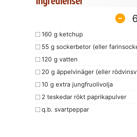
Ingredienser
160 g ketchup
55 g sockerbetor (eller farinsock
120 g vatten
20 g äppelvinäger (eller rödvinsv
10 g extra jungfruolivolja
2 teskedar rökt paprikapulver
q.b. svartpeppar