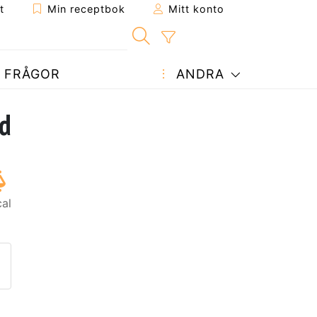
t
Min receptbok
Mitt konto
FRÅGOR
ANDRA
id
al
ept till en vän
enna sida
 en fråga till författaren
ägg upp ditt foto av detta re