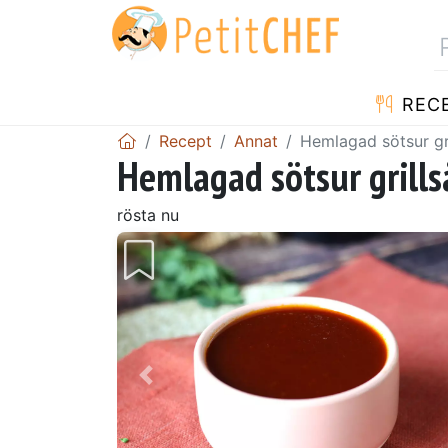
REC
Recept
Annat
Hemlagad sötsur gril
Hemlagad sötsur grillså
rösta nu
Föregående