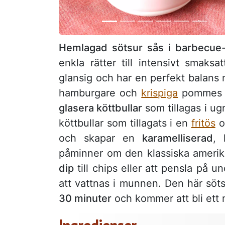
Hemlagad sötsur sås i barbecue-s
enkla rätter till intensivt smaks
glansig och har en perfekt balans m
hamburgare och
krispiga
pommes fr
glasera köttbullar
som tillagas i ugn
köttbullar som tillagats i en
fritös
oc
och skapar en
karamelliserad
, 
påminner om den klassiska ameri
dip
till chips eller att pensla på u
att vattnas i munnen. Den här söt
30 minuter
och kommer att bli ett m