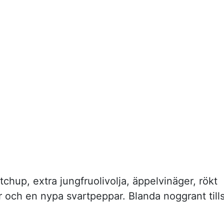
chup, extra jungfruolivolja, äppelvinäger, rökt
r och en nypa svartpeppar. Blanda noggrant till