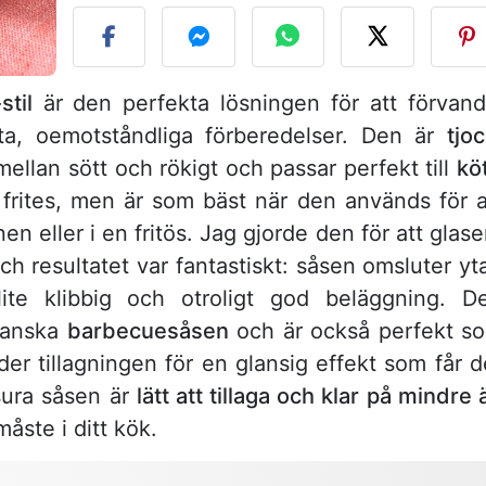
til
är den perfekta lösningen för att förvand
atta, oemotståndliga förberedelser. Den är
tjo
ellan sött och rökigt och passar perfekt till
kö
ites, men är som bäst när den används för a
en eller i en fritös. Jag gjorde den för att glase
h resultatet var fantastiskt: såsen omsluter yt
lite klibbig och otroligt god beläggning. D
kanska
barbecuesåsen
och är också perfekt s
nder tillagningen för en glansig effekt som får d
sura såsen är
lätt att tillaga och klar på mindre 
åste i ditt kök.