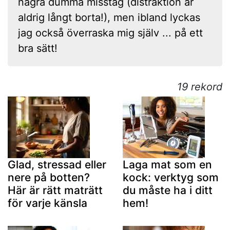
några dumma misstag (distraktion är
aldrig långt borta!), men ibland lyckas
jag också överraska mig själv ... på ett
bra sätt!
19 rekord
Glad, stressad eller
Laga mat som en
nere på botten?
kock: verktyg som
Här är rätt maträtt
du måste ha i ditt
för varje känsla
hem!