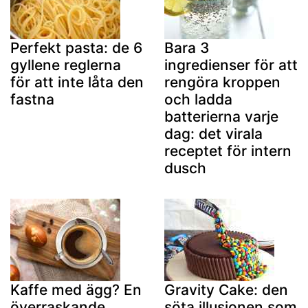
Perfekt pasta: de 6
Bara 3
gyllene reglerna
ingredienser för att
för att inte låta den
rengöra kroppen
fastna
och ladda
batterierna varje
dag: det virala
receptet för intern
dusch
Kaffe med ägg? En
Gravity Cake: den
överraskande
söta illusionen som