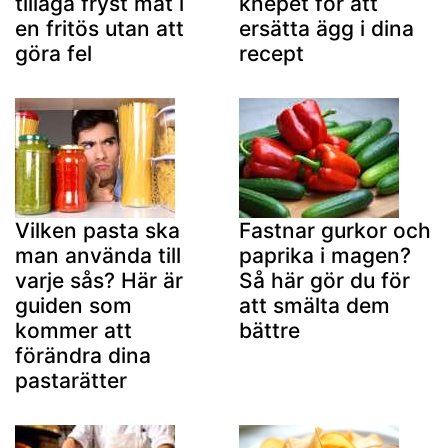
tillaga fryst mat i
knepet för att
en fritös utan att
ersätta ägg i dina
göra fel
recept
Vilken pasta ska
Fastnar gurkor och
man använda till
paprika i magen?
varje sås? Här är
Så här gör du för
guiden som
att smälta dem
kommer att
bättre
förändra dina
pastarätter