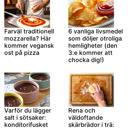
Farväl traditionell
6 vanliga livsmedel
mozzarella? Här
som döljer otroliga
kommer vegansk
hemligheter (den
ost på pizza
3:e kommer att
chocka dig!)
Varför du lägger
Rena och
salt i sötsaker:
väldoftande
konditorifusket
skärbrädor i trä: