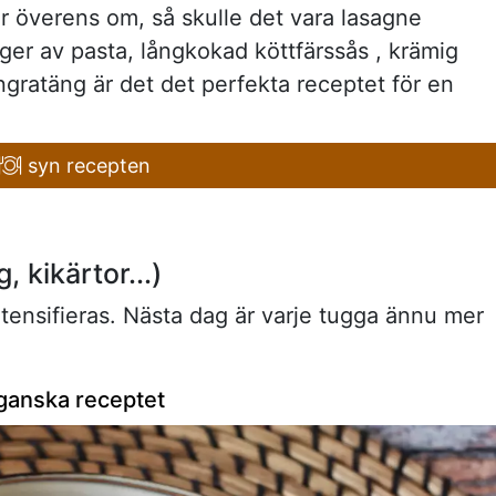
 är överens om, så skulle det vara lasagne
ger av pasta, långkokad köttfärssås , krämig
ratäng är det det perfekta receptet för en
syn recepten
, kikärtor...)
ntensifieras. Nästa dag är varje tugga ännu mer
ganska receptet