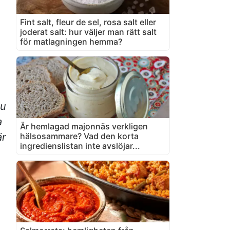
Fint salt, fleur de sel, rosa salt eller
joderat salt: hur väljer man rätt salt
för matlagningen hemma?
Du
a
Är hemlagad majonnäs verkligen
hälsosammare? Vad den korta
är
ingredienslistan inte avslöjar...