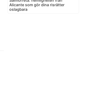
Salmorreta: hemligheten från
Alicante som gör dina risrätter
oslagbara