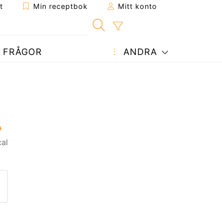
t
Min receptbok
Mitt konto
FRÅGOR
ANDRA
al
ept till en vän
enna sida
 en fråga till författaren
ägg upp ditt foto av detta re