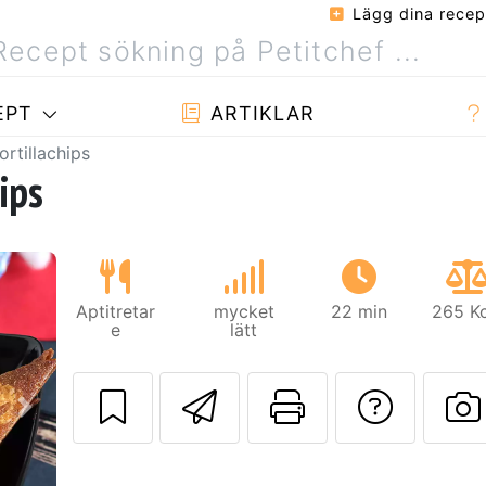
Lägg dina recep
EPT
ARTIKLAR
ortillachips
ips
Aptitretar
mycket
22 min
265 Kc
e
lätt
Skicka detta rec
Skriv ut d
Ställa
Nästa
L