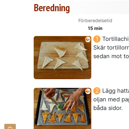
Beredning
Förberedelsetid
15 min
Tortillachi
Skär tortillo
sedan mot top
Lägg hatt
oljan med pap
båda sidor.