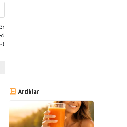
ör
ed
-)
Artiklar