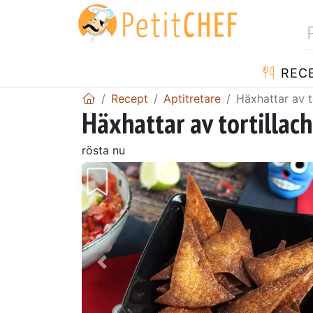
REC
Recept
Aptitretare
Häxhattar av t
Häxhattar av tortillach
rösta nu
Föregående