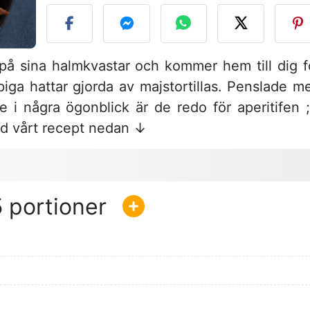
på sina halmkvastar och kommer hem till dig f
spiga hattar gjorda av majstortillas. Penslade m
i några ögonblick är de redo för aperitifen ;
med vårt recept nedan ↓
5