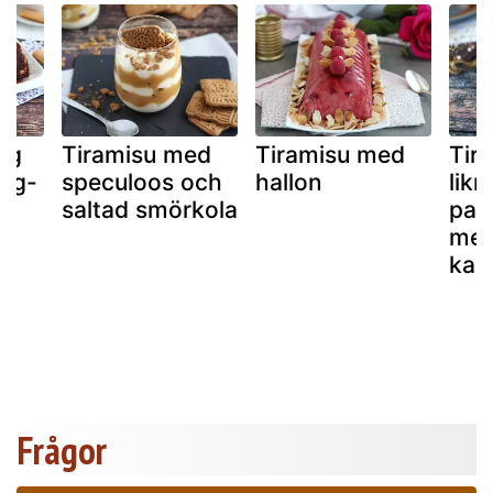
gg
Tiramisu med
Tiramisu med
Tir
teg-
speculoos och
hallon
lik
r)
saltad smörkola
pan
med
kak
Frågor