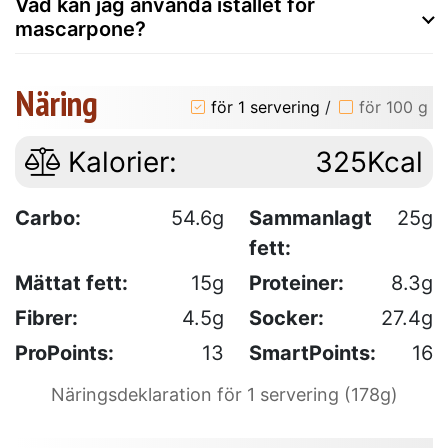
Vad kan jag använda istället för
mascarpone?
Näring
för 1 servering
/
för 100 g
Kalorier:
325Kcal
Carbo:
54.6g
Sammanlagt
25g
fett:
Mättat fett:
15g
Proteiner:
8.3g
Fibrer:
4.5g
Socker:
27.4g
ProPoints:
13
SmartPoints:
16
Näringsdeklaration för 1 servering (178g)