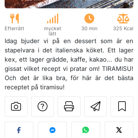
Efterrätt
mycket
30 min
325 Kcal
lätt
Idag bjuder vi på en dessert som är en
stapelvara i det italienska köket. Ett lager
kex, ett lager grädde, kaffe, kakao... du har
gissat vilket recept vi pratar om! TIRAMISU!
Och det är lika bra, för här är det bästa
receptet på tiramisu!
Ställa en fråga till 
Skriv ut denn
Skicka d
Lägg upp ditt foto av dett