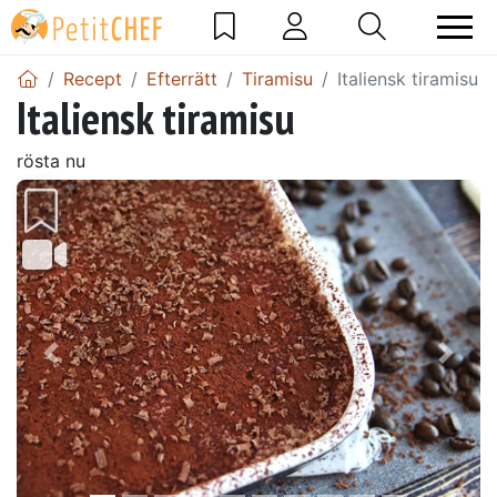
Recept
Efterrätt
Tiramisu
Italiensk tiramisu
Italiensk tiramisu
rösta nu
Föregående
Näst