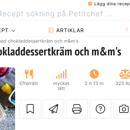
Lägg dina recep
EPT
ARTIKLAR
med chokladdessertkräm och m&m's
hokladdessertkräm och m&m's
Efterrätt
mycket
2 h 13 m
325 Kc
lätt
Skicka detta rec
Skriv ut d
Ställa
Nästa
L