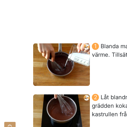
Blanda ma
värme. Tillsä
Låt bland
grädden kokar
kastrullen fr