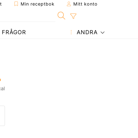
t
Min receptbok
Mitt konto
FRÅGOR
ANDRA
al
ept till en vän
enna sida
 en fråga till författaren
ägg upp ditt foto av detta re