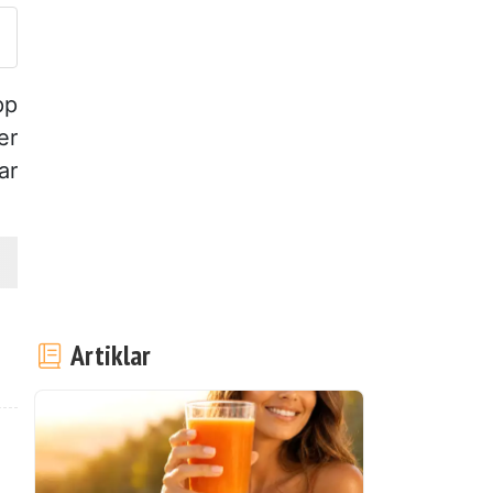
pp
er
ar
Artiklar