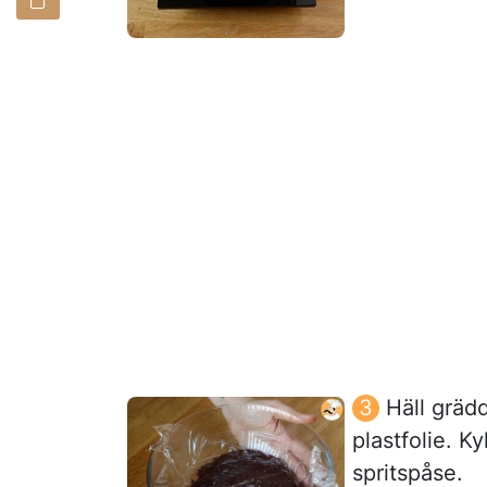
Häll gräd
plastfolie. K
spritspåse.