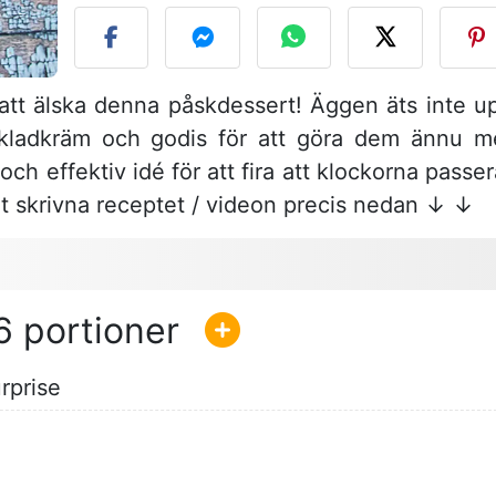
att älska denna påskdessert! Äggen äts inte u
kladkräm och godis för att göra dem ännu m
ch effektiv idé för att fira att klockorna passer
i det skrivna receptet / videon precis nedan ↓ ↓
6
rprise