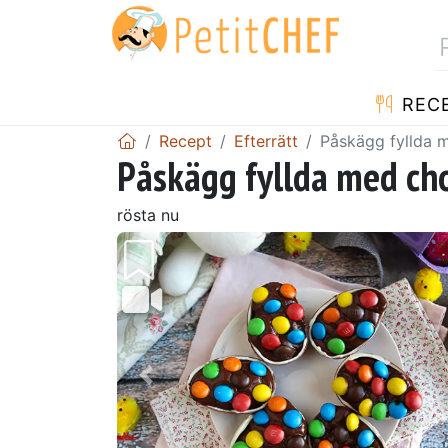
REC
Recept
Efterrätt
Påskägg fyllda 
Påskägg fyllda med c
rösta nu
Föregående