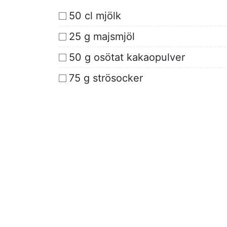
50 cl mjölk
25 g majsmjöl
50 g osötat kakaopulver
75 g strösocker