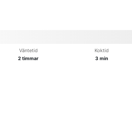
Väntetid
Koktid
2 timmar
3 min