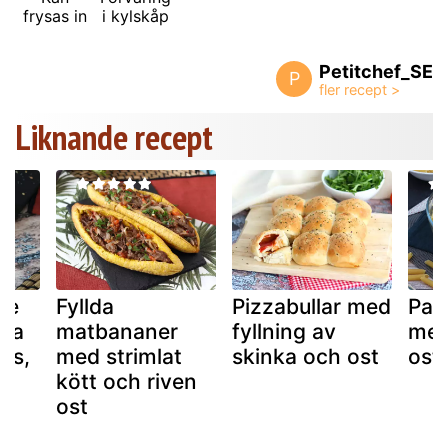
frysas in
i kylskåp
Petitchef_SE
P
Liknande recept
de
Fyllda
Pizzabullar med
Pas
lda
matbananer
fyllning av
med
ås,
med strimlat
skinka och ost
ost
kött och riven
ost