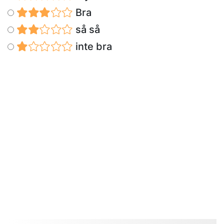
Bra
så så
inte bra