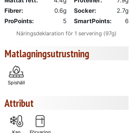
Mättat fett:
4.4g
Proteiner:
7.9g
Fibrer:
0.6g
Socker:
2.7g
ProPoints:
5
SmartPoints:
6
Näringsdeklaration för 1 servering (97g)
Matlagningsutrustning
Spishäll
Attribut
Kan
Förvaring