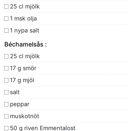
25 cl mjölk
1 msk olja
1 nypa salt
Béchamelsås :
25 cl mjölk
17 g smör
17 g mjöl
salt
peppar
muskotnöt
50 g riven Emmentalost