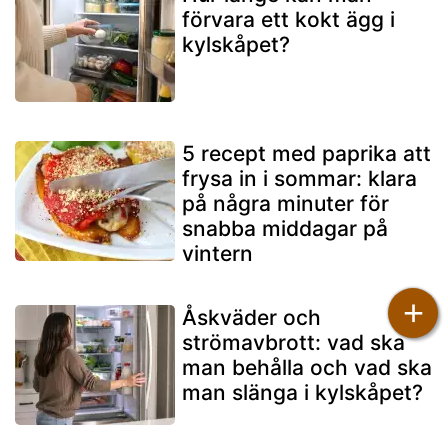
förvara ett kokt ägg i
kylskåpet?
5 recept med paprika att
frysa in i sommar: klara
på några minuter för
snabba middagar på
vintern
+
Åskväder och
strömavbrott: vad ska
man behålla och vad ska
man slänga i kylskåpet?