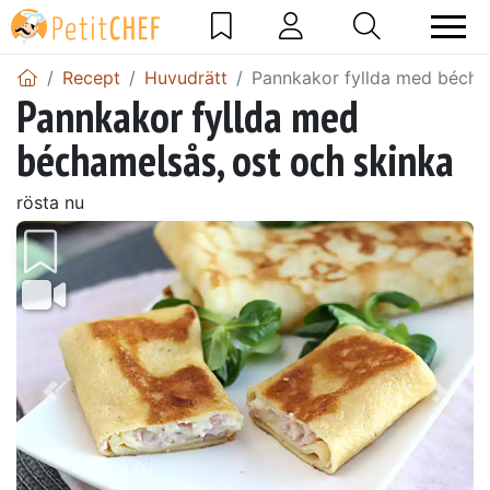
Recept
Huvudrätt
Pannkakor fyllda med bécham
Pannkakor fyllda med
béchamelsås, ost och skinka
rösta nu
Föregående
Näst