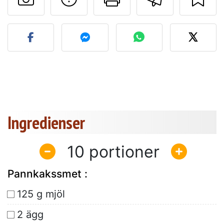
Lägg upp ditt foto av dett
Ingredienser
10
Pannkakssmet :
125 g mjöl
2 ägg