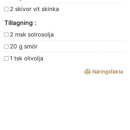
2 skivor vit skinka
Tillagning :
2 msk solrosolja
20 g smör
1 tsk olivolja
Näringsfakta