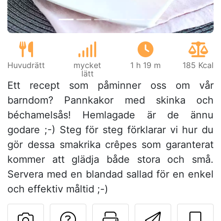
Huvudrätt
mycket
1 h 19 m
185 Kcal
lätt
Ett recept som påminner oss om vår
barndom? Pannkakor med skinka och
béchamelsås! Hemlagade är de ännu
godare ;-) Steg för steg förklarar vi hur du
gör dessa smakrika crêpes som garanterat
kommer att glädja både stora och små.
Servera med en blandad sallad för en enkel
och effektiv måltid ;-)
Ställa en fråga till 
Skriv ut denn
Skicka d