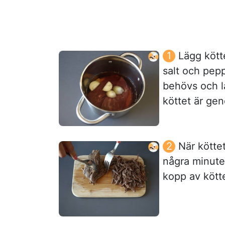
Lägg kötte
salt och pepp
behövs och l
köttet är ge
När köttet
några minute
kopp av kött