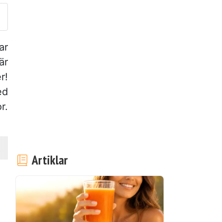
ar
är
r!
ed
r.
Artiklar