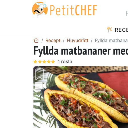
REC
Recept
Huvudrätt
Fyllda matbana
Fyllda matbananer med 
Föregående