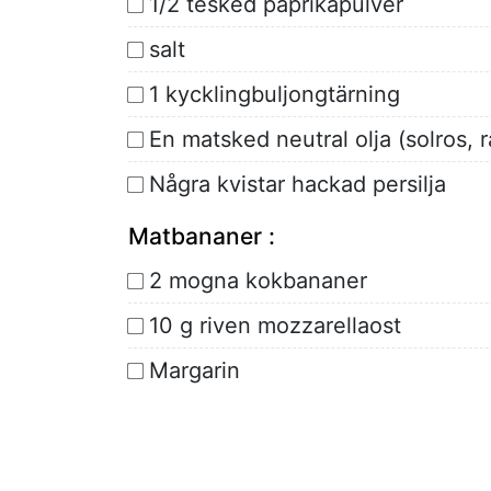
1/2 tesked paprikapulver
salt
1 kycklingbuljongtärning
En matsked neutral olja (solros, 
Några kvistar hackad persilja
Matbananer :
2 mogna kokbananer
10 g riven mozzarellaost
Margarin