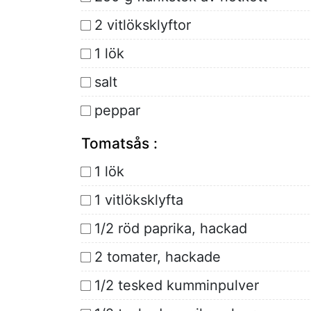
2 vitlöksklyftor
1 lök
salt
peppar
Tomatsås :
1 lök
1 vitlöksklyfta
1/2 röd paprika, hackad
2 tomater, hackade
1/2 tesked kumminpulver