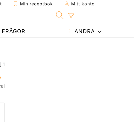
t
Min receptbok
Mitt konto
FRÅGOR
ANDRA
al
ept till en vän
enna sida
 en fråga till författaren
ägg upp ditt foto av detta re