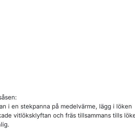
tsåsen:
jan i en stekpanna på medelvärme, lägg i löken
de vitlöksklyftan och fräs tillsammans tills lök
lig.