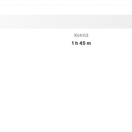
Koktid
1 h 45 m