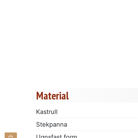
Material
Kastrull
Stekpanna
Ugnsfast form