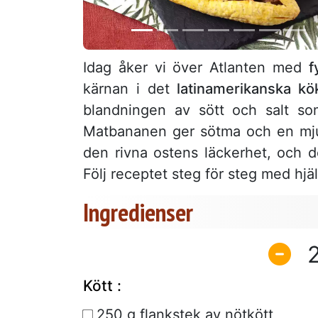
Idag åker vi över Atlanten med
f
kärnan i det
latinamerikanska kö
blandningen av sött och salt so
Matbananen ger sötma och en mjuk
den rivna ostens läckerhet, och d
Följ receptet steg för steg med hjä
Ingredienser
Kött :
250 g flankstek av nötkött