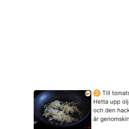
Till toma
Hetta upp ol
och den hacka
är genomskin