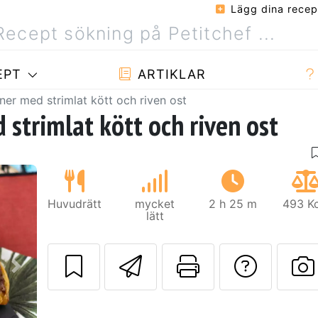
Lägg dina recep
EPT
ARTIKLAR
ner med strimlat kött och riven ost
strimlat kött och riven ost
Huvudrätt
mycket
2 h 25 m
493 Kc
lätt
Skicka detta rec
Skriv ut d
Ställa
Nästa
L