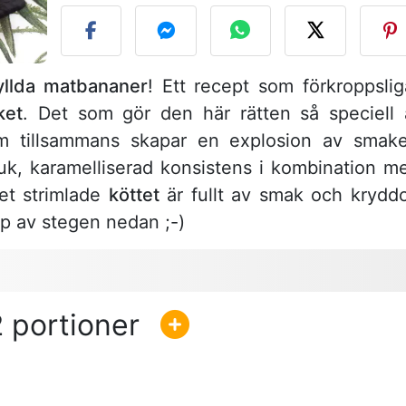
yllda matbananer
! Ett recept som förkroppslig
ket
. Det som gör den här rätten så speciell 
m tillsammans skapar en explosion av smake
, karamelliserad konsistens i kombination m
et strimlade
köttet
är fullt av smak och kryddo
lp av stegen nedan ;-)
2