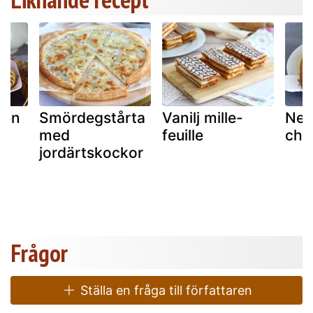
hen
Smördegstårta
Vanilj mille-
New
med
feuille
che
jordärtskockor
Frågor
Ställa en fråga till författaren