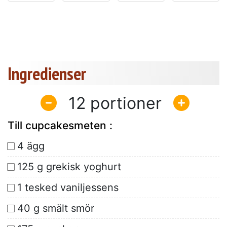
Ingredienser
12
Till cupcakesmeten :
4 ägg
125 g grekisk yoghurt
1 tesked vaniljessens
40 g smält smör