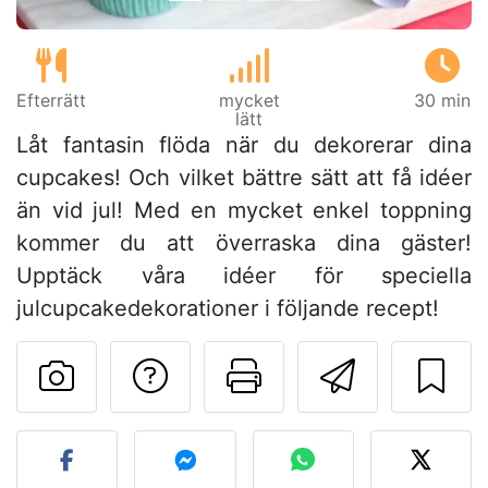
Efterrätt
mycket
30 min
lätt
Låt fantasin flöda när du dekorerar dina
cupcakes! Och vilket bättre sätt att få idéer
än vid jul! Med en mycket enkel toppning
kommer du att överraska dina gäster!
Upptäck våra idéer för speciella
julcupcakedekorationer i följande recept!
Ställa en fråga till 
Skriv ut denn
Skicka d
Lägg upp ditt foto av dett