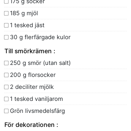
175 g socker
185 g mjöl
1 tesked jäst
30 g flerfärgade kulor
Till smörkrämen :
250 g smör (utan salt)
200 g florsocker
2 deciliter mjölk
1 tesked vaniljarom
Grön livsmedelsfärg
För dekorationen :