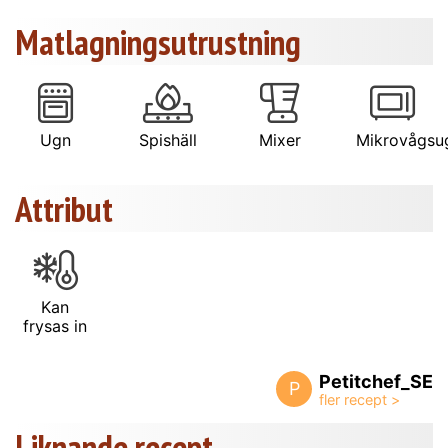
Matlagningsutrustning
Ugn
Spishäll
Mixer
Mikrovågsu
Attribut
Kan
frysas in
Petitchef_SE
P
Liknande recept