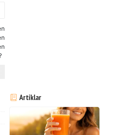
en
en
en
?
Artiklar