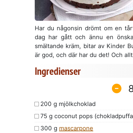
Har du någonsin drömt om en tår
dag har gått och ännu en önskan 
smältande kräm, bitar av Kinder B
är god, och där har du det! Och allt
Ingredienser
200 g mjölkchoklad
75 g coconut pops (chokladpuffat
300 g
mascarpone