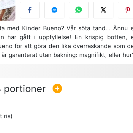
ta med Kinder Bueno? Vår söta tand... Ännu 
har gått i uppfyllelse! En krispig botten, 
ueno för att göra den lika överraskande som d
 är garanterat utan bakning: magnifikt, eller hur
8
 ris)