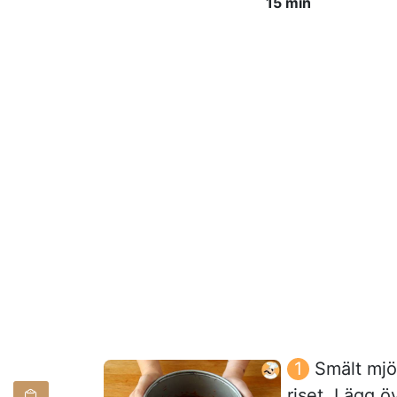
15 min
Smält mjö
riset. Lägg 