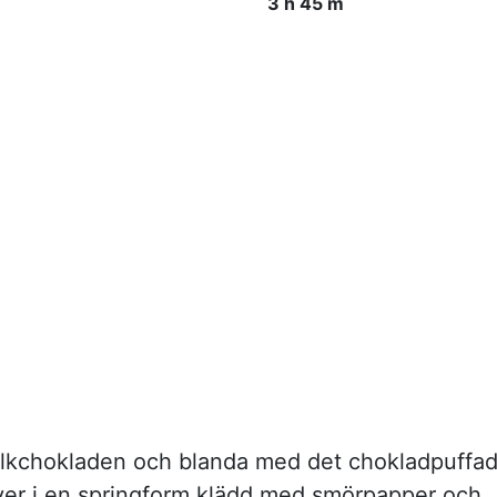
3 h 45 m
lkchokladen och blanda med det chokladpuffa
över i en springform klädd med smörpapper och