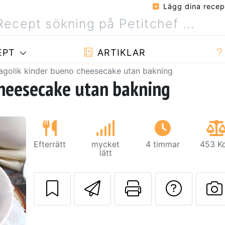
Lägg dina recep
EPT
ARTIKLAR
agolik kinder bueno cheesecake utan bakning
cheesecake utan bakning
Efterrätt
mycket
4 timmar
453 Kc
lätt
Skicka detta rec
Skriv ut d
Ställa
Nästa
L