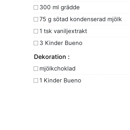
300 ml grädde
75 g sötad kondenserad mjölk
1 tsk vaniljextrakt
3 Kinder Bueno
Dekoration :
mjölkchoklad
1 Kinder Bueno