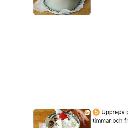
Upprepa p
timmar och f