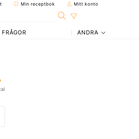
t
Min receptbok
Mitt konto
FRÅGOR
ANDRA
al
ept till en vän
enna sida
 en fråga till författaren
ägg upp ditt foto av detta re