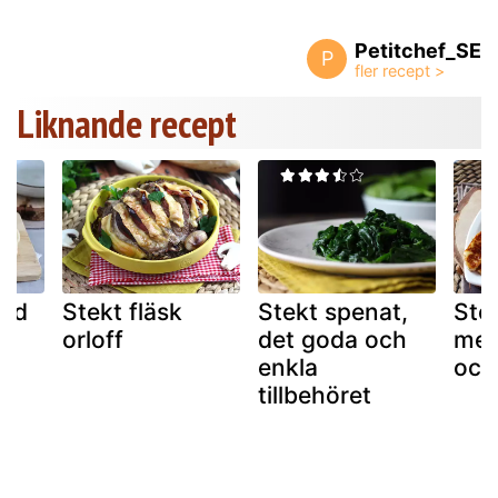
Petitchef_SE
P
Liknande recept
röd
Stekt fläsk
Stekt spenat,
Ste
orloff
det goda och
med
enkla
och
tillbehöret