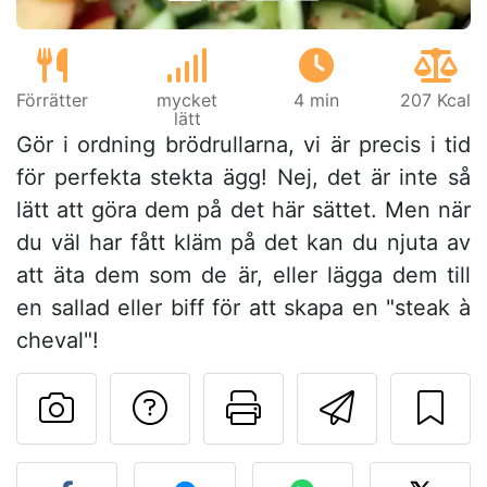
Förrätter
mycket
4 min
207 Kcal
lätt
Gör i ordning brödrullarna, vi är precis i tid
för perfekta stekta ägg! Nej, det är inte så
lätt att göra dem på det här sättet. Men när
du väl har fått kläm på det kan du njuta av
att äta dem som de är, eller lägga dem till
en sallad eller biff för att skapa en "steak à
cheval"!
Ställa en fråga till 
Skriv ut denn
Skicka d
Lägg upp ditt foto av dett