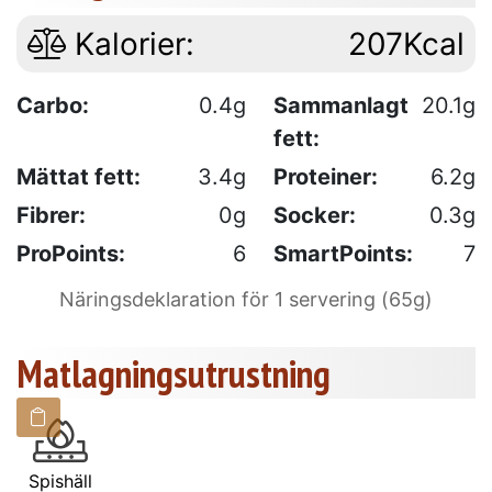
Kalorier:
207Kcal
Carbo:
0.4g
Sammanlagt
20.1g
fett:
Mättat fett:
3.4g
Proteiner:
6.2g
Fibrer:
0g
Socker:
0.3g
ProPoints:
6
SmartPoints:
7
Näringsdeklaration för 1 servering (65g)
Matlagningsutrustning
Spishäll