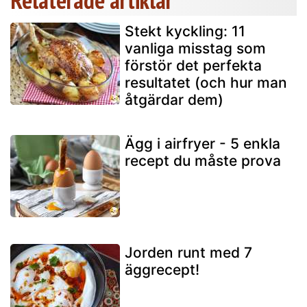
Relaterade artiklar
Stekt kyckling: 11
vanliga misstag som
förstör det perfekta
resultatet (och hur man
åtgärdar dem)
Ägg i airfryer - 5 enkla
recept du måste prova
Jorden runt med 7
äggrecept!