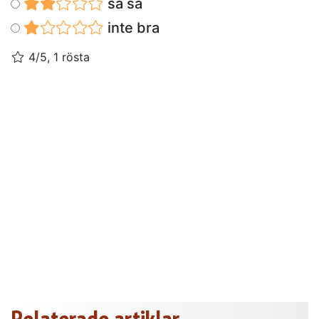
så så
inte bra
4/5, 1 rösta