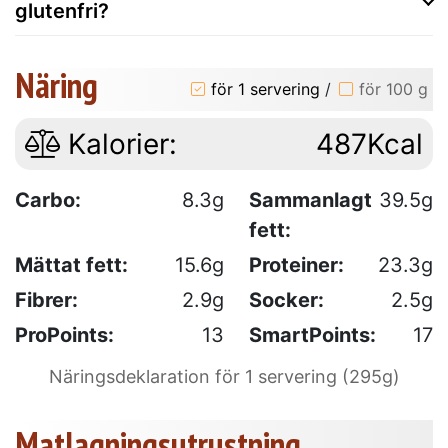
glutenfri?
Näring
för 1 servering
/
för 100 g
Kalorier:
487Kcal
Carbo:
8.3g
Sammanlagt
39.5g
fett:
Mättat fett:
15.6g
Proteiner:
23.3g
Fibrer:
2.9g
Socker:
2.5g
ProPoints:
13
SmartPoints:
17
Näringsdeklaration för 1 servering (295g)
Matlagningsutrustning