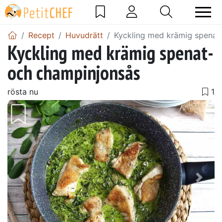
Recept
Huvudrätt
Kyckling med krämig spenat
Kyckling med krämig spenat-
och champinjonsås
rösta nu
Föregående
Näst