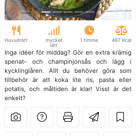
Huvudrätt
mycket
1 timme
487 Kcal
lätt
Inga idéer för middag? Gör en extra krämig
spenat- och champinjonsås och lägg i
kycklinglåren. Allt du behöver göra som
tillbehör är att koka lite ris, pasta eller
potatis, och måltiden är klar! Visst är det
enkelt?
Ställa en fråga till 
Skriv ut denn
Skicka d
Lägg upp ditt foto av dett