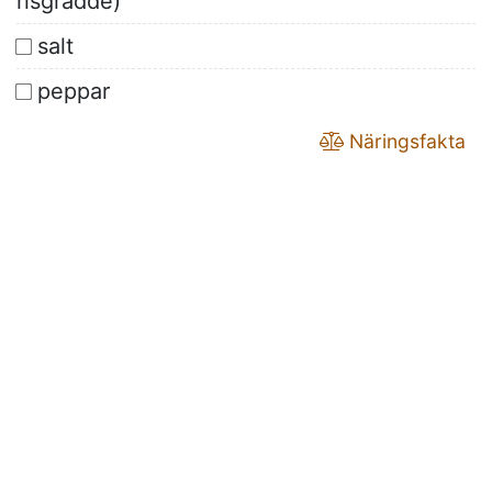
risgrädde)
salt
peppar
Näringsfakta