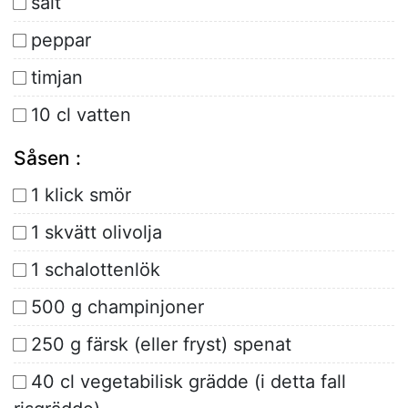
salt
peppar
timjan
10 cl vatten
Såsen :
1 klick smör
1 skvätt olivolja
1 schalottenlök
500 g champinjoner
250 g färsk (eller fryst) spenat
40 cl vegetabilisk grädde (i detta fall