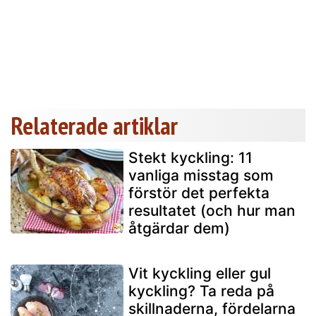
Relaterade artiklar
Stekt kyckling: 11
vanliga misstag som
förstör det perfekta
resultatet (och hur man
åtgärdar dem)
Vit kyckling eller gul
kyckling? Ta reda på
skillnaderna, fördelarna