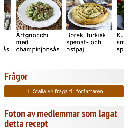
r
Ärtgnocchi
Borek, turkisk
Kum
med
spenat- och
smö
sås
champinjonsås
ostpaj
spe
Frågor
Ställa en fråga till författaren
Foton av medlemmar som lagat
detta recept