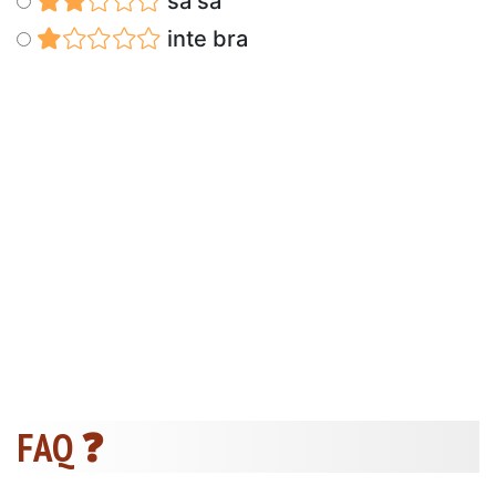
så så
inte bra
FAQ ❓