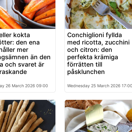
eller kokta
Conchiglioni fyllda
tter: den ena
med ricotta, zucchini
håller mer
och citron: den
ngsämnen än den
perfekta krämiga
a och svaret är
förrätten till
raskande
påsklunchen
ay 26 March 2026 09:00
Wednesday 25 March 2026 17:0