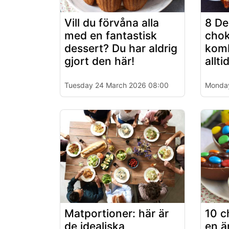
Vill du förvåna alla
8 De
med en fantastisk
chok
dessert? Du har aldrig
komb
gjort den här!
allti
Tuesday 24 March 2026 08:00
Monday
Matportioner: här är
10 c
de idealiska
en ä