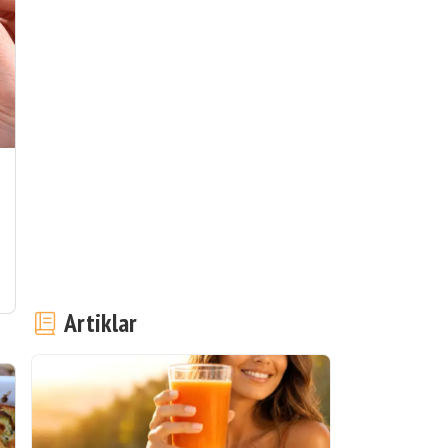
å
Artiklar