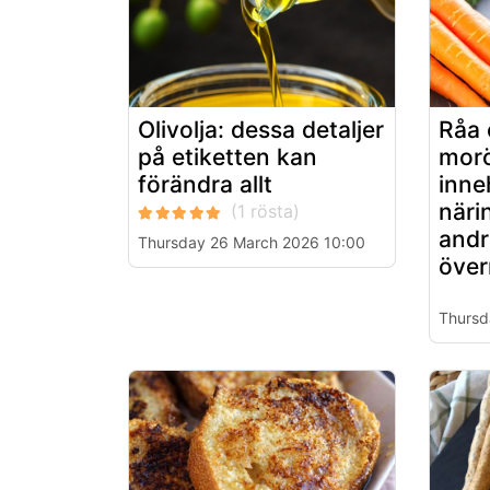
Olivolja: dessa detaljer
Råa 
på etiketten kan
morö
förändra allt
inne
näri
andr
Thursday 26 March 2026 10:00
över
Thursd