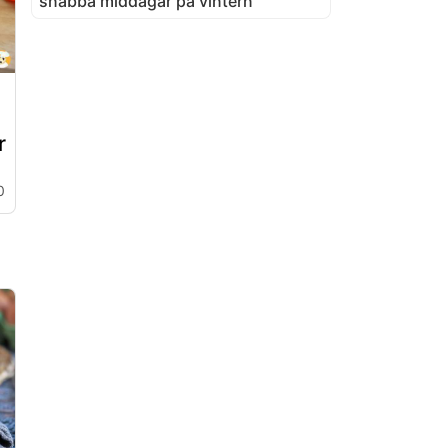
snabba middagar på vintern
r
0