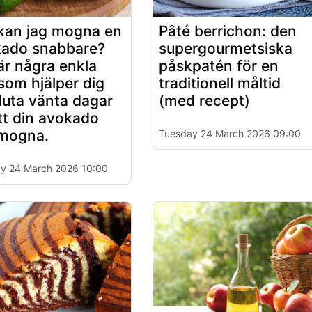
kan jag mogna en
Pâté berrichon: den
ado snabbare?
supergourmetsiska
är några enkla
påskpatén för en
 som hjälper dig
traditionell måltid
sluta vänta dagar
(med recept)
tt din avokado
mogna.
Tuesday 24 March 2026 09:00
y 24 March 2026 10:00