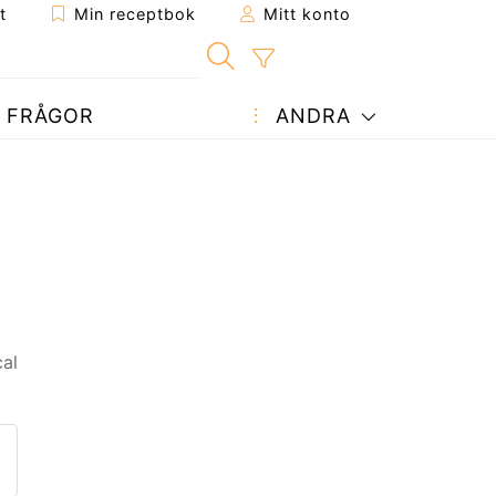
t
Min receptbok
Mitt konto
FRÅGOR
ANDRA
cal
ept till en vän
enna sida
 en fråga till författaren