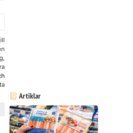
ägg upp ditt foto av detta re
ll
en
g,
ra
ch
ta
Artiklar