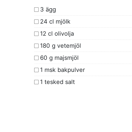
3 ägg
24 cl mjölk
12 cl olivolja
180 g vetemjöl
60 g majsmjöl
1 msk bakpulver
1 tesked salt