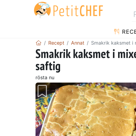
REC
Recept
Annat
Smakrik kaksmet i 
Smakrik kaksmet i mixe
saftig
rösta nu
Föregående