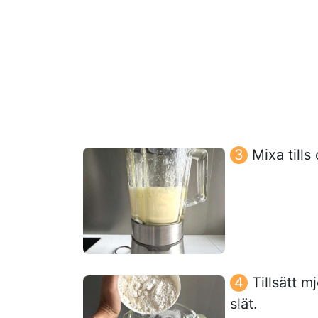
Mixa tills 
Tillsätt m
slät.