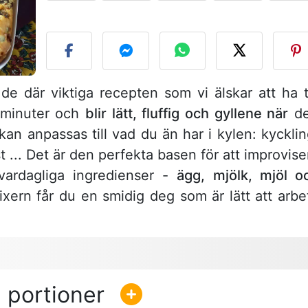
L
de där viktiga recepten som vi älskar att ha ti
 minuter och
blir lätt, fluffig och gyllene när
d
an anpassas till vad du än har i kylen: kycklin
st ... Det är den perfekta basen för att improvise
vardagliga ingredienser -
ägg, mjölk, mjöl o
xern får du en smidig deg som är lätt att arbe
1