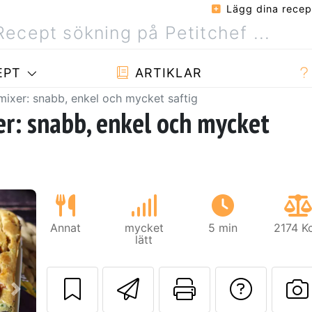
Lägg dina recep
EPT
ARTIKLAR
mixer: snabb, enkel och mycket saftig
r: snabb, enkel och mycket
Annat
mycket
5 min
2174 K
lätt
Skicka detta rec
Skriv ut d
Ställa
Nästa