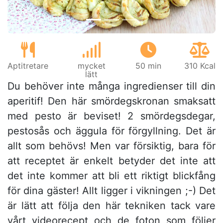
Aptitretare
mycket
50 min
310 Kcal
lätt
Du behöver inte många ingredienser till din
aperitif! Den här smördegskronan smaksatt
med pesto är beviset! 2 smördegsdegar,
pestosås och äggula för förgyllning. Det är
allt som behövs! Men var försiktig, bara för
att receptet är enkelt betyder det inte att
det inte kommer att bli ett riktigt blickfång
för dina gäster! Allt ligger i vikningen ;-) Det
är lätt att följa den här tekniken tack vare
vårt videorecept och de foton som följer