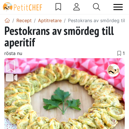
Recept
Aptitretare
Pestokrans av smördeg till a
Pestokrans av smördeg till
aperitif
rösta nu
Föregående
Näst