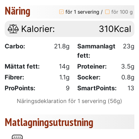
Näring
för 1 servering
/
för 100 g
Kalorier:
310Kcal
Carbo:
21.8g
Sammanlagt
23g
fett:
Mättat fett:
14g
Proteiner:
3.5g
Fibrer:
1.1g
Socker:
0.8g
ProPoints:
9
SmartPoints:
13
Näringsdeklaration för 1 servering (56g)
Matlagningsutrustning