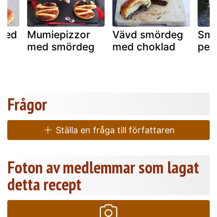
 med
Mumiepizzor
Vävd smördeg
Smö
med smördeg
med choklad
pes
Frågor
Ställa en fråga till författaren
Foton av medlemmar som lagat
detta recept