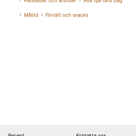
Händelser och årstider
Alla hjärtans dag
Måltid
Förrätt och snacks
Recept
Kontakta oss