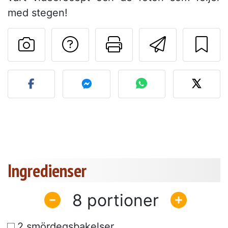
med stegen!
Ställa en fråga till 
Skriv ut denn
Skicka d
Lägg upp ditt foto av dett
Ingredienser
8
2 smördegsbakelser