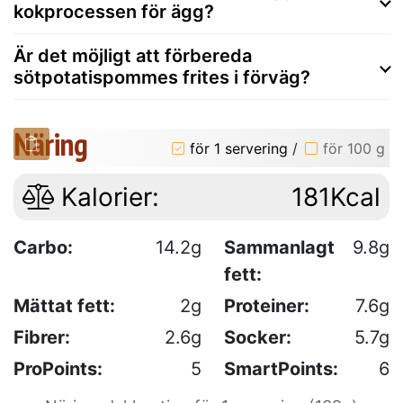
kokprocessen för ägg?
Är det möjligt att förbereda
sötpotatispommes frites i förväg?
Näring
för 1 servering
/
för 100 g
Kalorier:
181Kcal
Carbo:
14.2g
Sammanlagt
9.8g
fett:
Mättat fett:
2g
Proteiner:
7.6g
Fibrer:
2.6g
Socker:
5.7g
ProPoints:
5
SmartPoints:
6