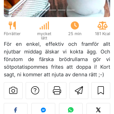
Förrätter
mycket
25 min
181 Kcal
lätt
För en enkel, effektiv och framför allt
njutbar middag älskar vi kokta ägg. Och
förutom de färska brödrullarna gör vi
sötpotatispommes frites att doppa i! Kort
sagt, ni kommer att njuta av denna rätt ;-)
Ställa en fråga till 
Skriv ut denn
Skicka d
Lägg upp ditt foto av dett