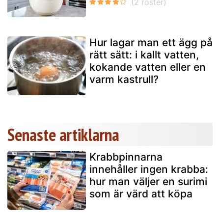
Hur lagar man ett ägg på
rätt sätt: i kallt vatten,
kokande vatten eller en
varm kastrull?
Senaste artiklarna
Krabbpinnarna
innehåller ingen krabba:
hur man väljer en surimi
som är värd att köpa