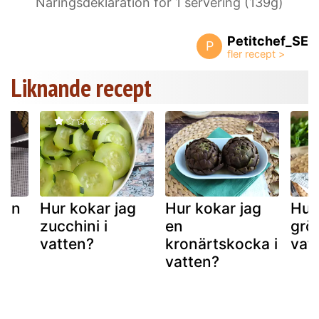
Näringsdeklaration för 1 servering (139g)
Petitchef_SE
P
Liknande recept
man
Hur kokar jag
Hur kokar jag
Hur
?
zucchini i
en
grö
vatten?
kronärtskocka i
vat
vatten?