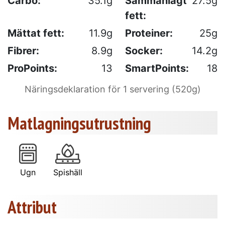
Carbo:
35.1g
Sammanlagt
27.5g
fett:
Mättat fett:
11.9g
Proteiner:
25g
Fibrer:
8.9g
Socker:
14.2g
ProPoints:
13
SmartPoints:
18
Näringsdeklaration för 1 servering (520g)
Matlagningsutrustning
Ugn
Spishäll
Attribut