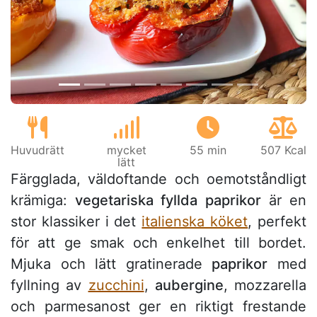
Föregående
Näst
Huvudrätt
mycket
55 min
507 Kcal
lätt
Färgglada, väldoftande och oemotståndligt
krämiga:
vegetariska fyllda paprikor
är en
stor klassiker i det
italienska köket
, perfekt
för att ge smak och enkelhet till bordet.
Mjuka och lätt gratinerade
paprikor
med
fyllning av
zucchini
,
aubergine
, mozzarella
och parmesanost ger en riktigt frestande