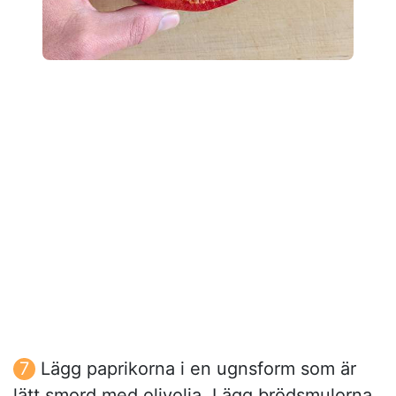
Lägg paprikorna i en ugnsform som är
lätt smord med olivolja. Lägg brödsmulorna