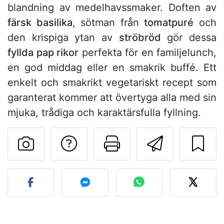
blandning av medelhavssmaker. Doften av
färsk basilika
, sötman från
tomatpuré
och
den krispiga ytan av
ströbröd
gör dessa
fyllda pap rikor
perfekta för en familjelunch,
en god middag eller en smakrik buffé. Ett
enkelt och smakrikt vegetariskt recept som
garanterat kommer att övertyga alla med sin
mjuka, trådiga och karaktärsfulla fyllning.
Ställa en fråga till 
Skriv ut denn
Skicka d
Lägg upp ditt foto av dett