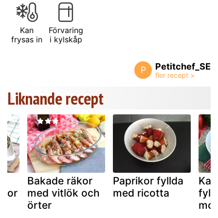
Kan
Förvaring
frysas in
i kylskåp
Petitchef_SE
P
Liknande recept
Bakade räkor
Paprikor fyllda
Kalv
ckor
med vitlök och
med ricotta
fyl
örter
moz