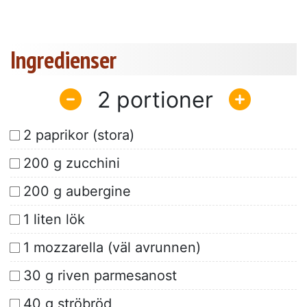
Ingredienser
2
2 paprikor (stora)
200 g zucchini
200 g aubergine
1 liten lök
1 mozzarella (väl avrunnen)
30 g riven parmesanost
40 g ströbröd