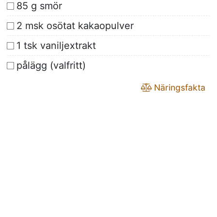
85 g smör
2 msk osötat kakaopulver
1 tsk vaniljextrakt
pålägg (valfritt)
Näringsfakta