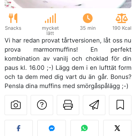
Snacks
mycket
35 min
190 Kcal
lätt
Vi har redan provat tårtversionen, låt oss nu
prova marmormuffins! En perfekt
kombination av vanilj och choklad för din
paus kl. 16.00 ;-) Lägg dem i en lufttät form
och ta dem med dig vart du än går. Bonus?
Pensla dina muffins med smörgåspålägg ;-)
Ställa en fråga till 
Skriv ut denn
Skicka d
Lägg upp ditt foto av dett