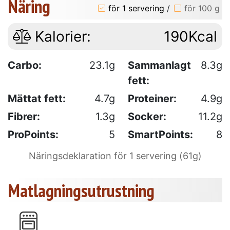
Näring
för 1 servering
/
för 100 g
Kalorier:
190Kcal
Carbo:
23.1g
Sammanlagt
8.3g
fett:
Mättat fett:
4.7g
Proteiner:
4.9g
Fibrer:
1.3g
Socker:
11.2g
ProPoints:
5
SmartPoints:
8
Näringsdeklaration för 1 servering (61g)
Matlagningsutrustning