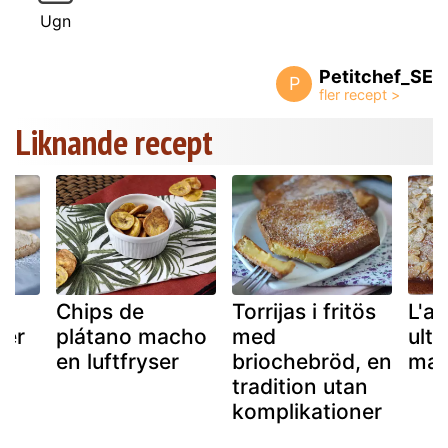
Ugn
Petitchef_SE
P
Liknande recept
Chips de
Torrijas i fritös
L'a
ier
plátano macho
med
ultr
en luftfryser
briochebröd, en
man
tradition utan
komplikationer