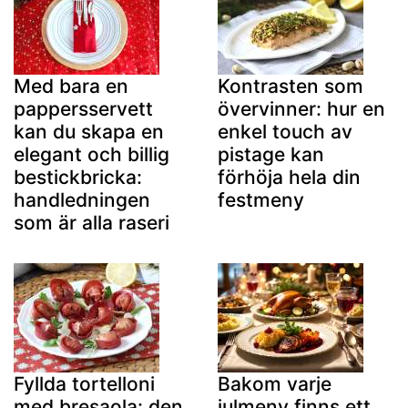
Med bara en
Kontrasten som
pappersservett
övervinner: hur en
kan du skapa en
enkel touch av
elegant och billig
pistage kan
bestickbricka:
förhöja hela din
handledningen
festmeny
som är alla raseri
Fyllda tortelloni
Bakom varje
med bresaola: den
julmeny finns ett