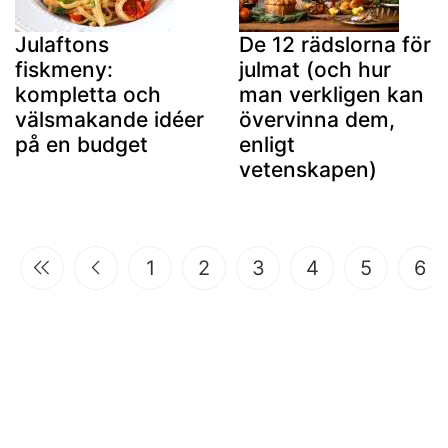
Julaftons
De 12 rädslorna för
fiskmeny:
julmat (och hur
kompletta och
man verkligen kan
välsmakande idéer
övervinna dem,
på en budget
enligt
vetenskapen)
1
2
3
4
5
6