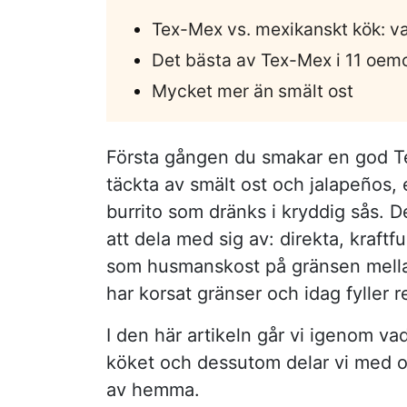
Tex-Mex vs. mexikanskt kök: va
Det bästa av Tex-Mex i 11 oem
Mycket mer än smält ost
Första gången du smakar en god Te
täckta av smält ost och jalapeños, 
burrito som dränks i kryddig sås. De
att dela med sig av: direkta, kraf
som husmanskost på gränsen mellan
har korsat gränser och idag fyller
I den här artikeln går vi igenom v
köket och dessutom delar vi med o
av hemma.