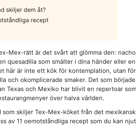
d skiljer dem åt?
otståndliga recept
x-Mex-rätt är det svårt att glömma den: nacho
en quesadilla som smälter i dina händer eller en
t här är inte ett kök för kontemplation, utan för
tfulla och okomplicerade smaker. Det som började
 Texas och Mexiko har blivit en repertoar so
 restaurangmenyer över halva världen.
ad som skiljer Tex-Mex-köket från det mexikans
ss av 11 oemotståndliga recept som du kan nju