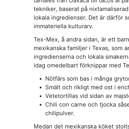
tamales från Oaxaca till tacos al p
tekniker, baserat på nixtamalisera
lokala ingredienser. Det är därfö
immateriella kulturarv.
Tex-Mex, å andra sidan, är ett bar
mexikanska familjer i Texas, som anp
ingredienserna och lokala smakerna
idag omedelbart förknippar med T
Nötfärs som bas i många grytor
Smält och rikligt med ost i enc
Vetetortillas vid sidan av majsto
Chili con carne och tjocka sås
chilipulver.
Medan det mexikanska köket stolts