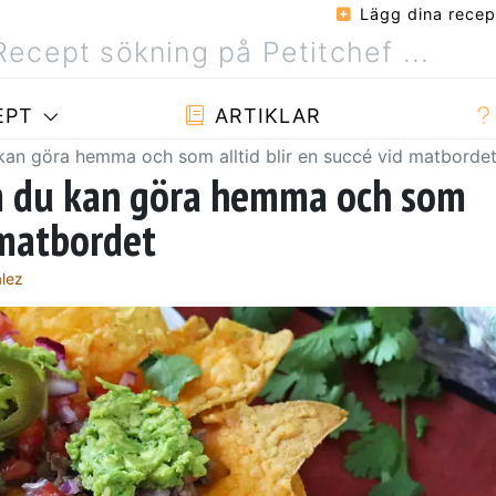
Lägg dina recep
EPT
ARTIKLAR
an göra hemma och som alltid blir en succé vid matborde
m du kan göra hemma och som
d matbordet
ález