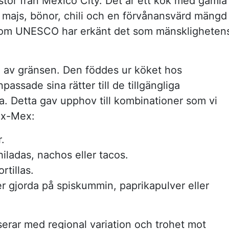
astor från Mexico City. Det är ett kök med gamla
d majs, bönor, chili och en förvånansvärd mängd
r som UNESCO har erkänt det som mänskligheten
n av gränsen. Den föddes ur köket hos
assade sina rätter till de tillgängliga
. Detta gav upphov till kombinationer som vi
ex-Mex:
.
hiladas, nachos eller tacos.
rtillas.
er gjorda på spiskummin, paprikapulver eller
erar med regional variation och trohet mot