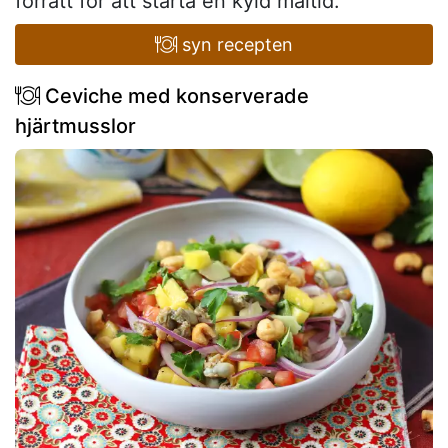
förrätt för att starta en kyld måltid.
syn recepten
Ceviche med konserverade
hjärtmusslor