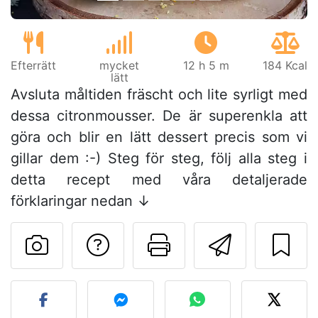
Efterrätt
mycket
12 h 5 m
184 Kcal
lätt
Avsluta måltiden fräscht och lite syrligt med
dessa citronmousser. De är superenkla att
göra och blir en lätt dessert precis som vi
gillar dem :-) Steg för steg, följ alla steg i
detta recept med våra detaljerade
förklaringar nedan ↓
Ställa en fråga till 
Skriv ut denn
Skicka d
Lägg upp ditt foto av dett