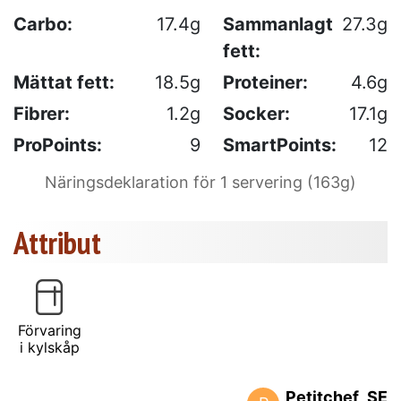
Carbo:
17.4g
Sammanlagt
27.3g
fett:
Mättat fett:
18.5g
Proteiner:
4.6g
Fibrer:
1.2g
Socker:
17.1g
ProPoints:
9
SmartPoints:
12
Näringsdeklaration för 1 servering (163g)
Attribut
Förvaring
i kylskåp
Petitchef_SE