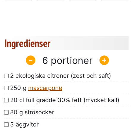
Ingredienser
6
2 ekologiska citroner (zest och saft)
250 g
mascarpone
20 cl full grädde 30% fett (mycket kall)
80 g strösocker
3 äggvitor