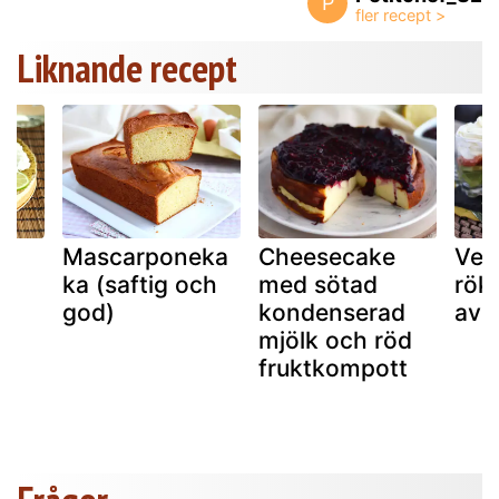
P
Liknande recept
Mascarponeka
Cheesecake
Ver
ka (saftig och
med sötad
rökt
god)
kondenserad
avo
mjölk och röd
fruktkompott