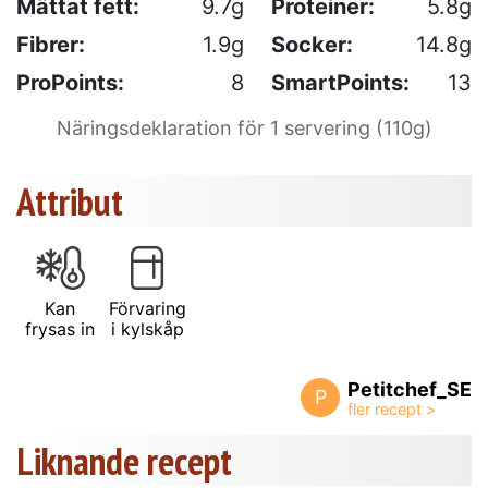
Mättat fett:
9.7g
Proteiner:
5.8g
Fibrer:
1.9g
Socker:
14.8g
ProPoints:
8
SmartPoints:
13
Näringsdeklaration för 1 servering (110g)
Attribut
Kan
Förvaring
frysas in
i kylskåp
Petitchef_SE
P
Liknande recept