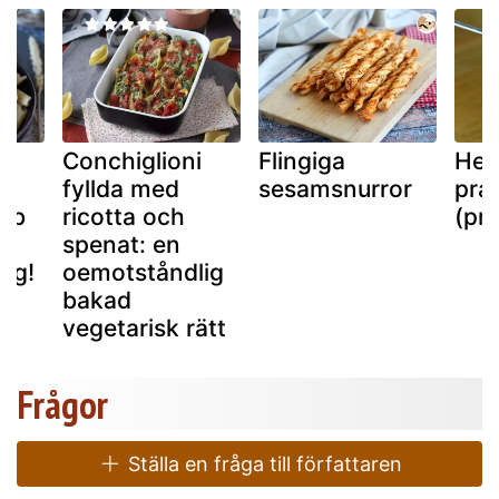
Conchiglioni
Flingiga
Hem
a:
fyllda med
sesamsnurror
pral
abb
ricotta och
(pra
spenat: en
ig!
oemotståndlig
bakad
vegetarisk rätt
Frågor
Ställa en fråga till författaren