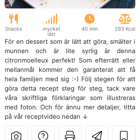
Snacks
mycket
40 min
293 Kcal
lätt
För en dessert som är lätt att göra, smälter i
munnen och är lite syrlig är denna
citronmoelleux perfekt! Som efterrätt eller
mellanmål kommer den garanterat att få
hela familjen med sig :-) Följ stegen för att
göra detta recept steg för steg, tack vare
våra skriftliga förklaringar som illustreras
med foton. Och för ännu mer detaljer, titta
på vår receptvideo nedan ↓
Ställa en fråga till 
Skriv ut denn
Skicka d