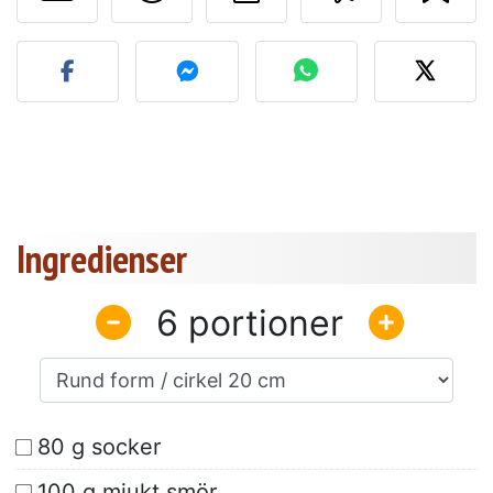
Lägg upp ditt foto av dett
Ingredienser
6
80 g socker
100 g mjukt smör