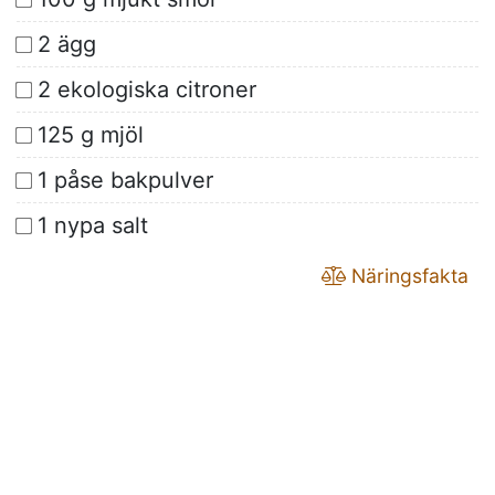
2 ägg
2 ekologiska citroner
125 g mjöl
1 påse bakpulver
1 nypa salt
Näringsfakta