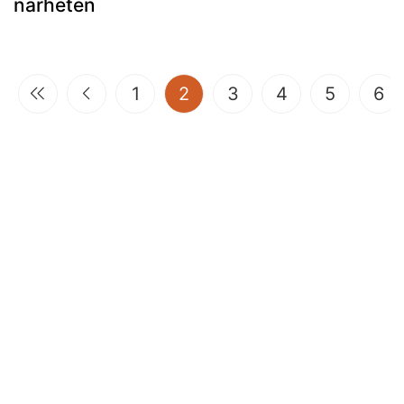
närheten
(current)
1
2
3
4
5
6