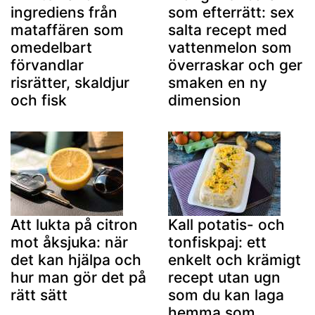
ingrediens från
som efterrätt: sex
mataffären som
salta recept med
omedelbart
vattenmelon som
förvandlar
överraskar och ger
risrätter, skaldjur
smaken en ny
och fisk
dimension
Att lukta på citron
Kall potatis- och
mot åksjuka: när
tonfiskpaj: ett
det kan hjälpa och
enkelt och krämigt
hur man gör det på
recept utan ugn
rätt sätt
som du kan laga
hemma som