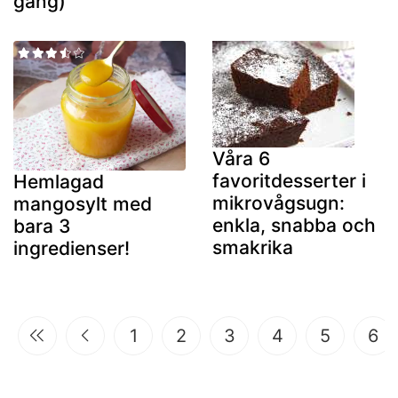
gång)
Våra 6
favoritdesserter i
Hemlagad
mikrovågsugn:
mangosylt med
enkla, snabba och
bara 3
smakrika
ingredienser!
1
2
3
4
5
6