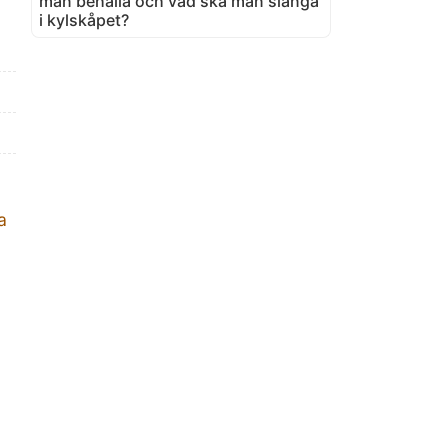
man behålla och vad ska man slänga
i kylskåpet?
a