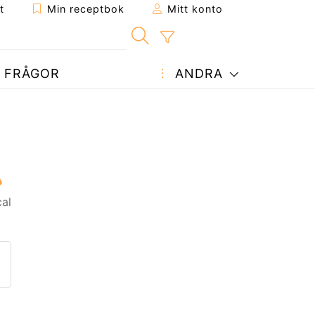
t
Min receptbok
Mitt konto
FRÅGOR
ANDRA
al
ept till en vän
enna sida
 en fråga till författaren
ägg upp ditt foto av detta re