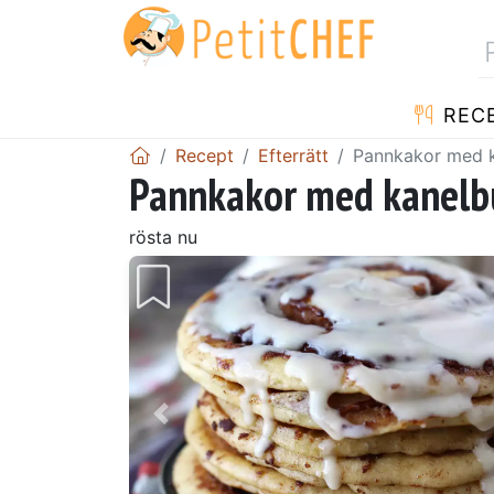
REC
Recept
Efterrätt
Pannkakor med ka
Pannkakor med kanelbu
rösta nu
Föregående