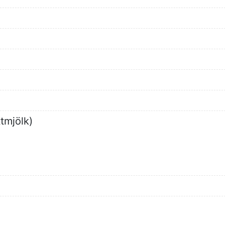
)
ttmjölk)