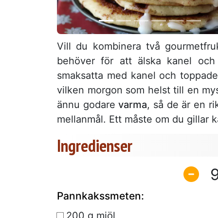
Vill du kombinera två gourmetfr
behöver för att älska kanel och
smaksatta med kanel och toppade 
vilken morgon som helst till en mys
ännu godare
varma
, så de är en r
mellanmål. Ett måste om du gillar ka
Ingredienser
Pannkakssmeten:
200 g mjöl