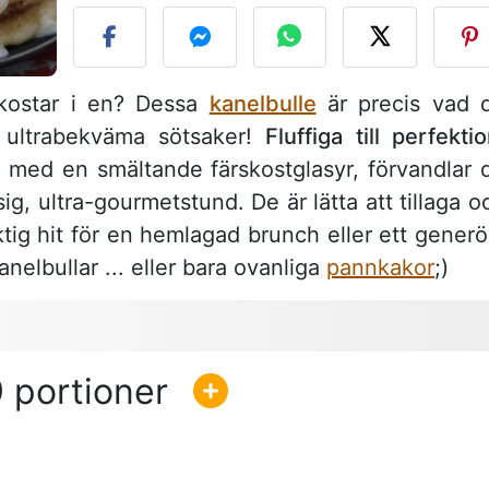
ukostar i en? Dessa
kanelbulle
är precis vad 
 ultrabekväma sötsaker!
Fluffiga till perfekti
med en smältande färskostglasyr, förvandlar 
ig, ultra-gourmetstund. De är lätta att tillaga o
iktig hit för en hemlagad brunch eller ett generö
nelbullar ... eller bara ovanliga
pannkakor
;)
9