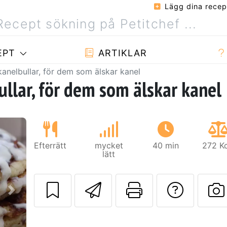
Lägg dina recep
EPT
ARTIKLAR
nelbullar, för dem som älskar kanel
llar, för dem som älskar kanel
Efterrätt
mycket
40 min
272 Kc
lätt
Skicka detta rec
Skriv ut d
Ställa
Nästa
L