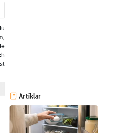
du
on
,
de
ch
st
Artiklar