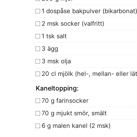
1 dospåse bakpulver (bikarbonat
2 msk socker (valfritt)
1 tsk salt
3 ägg
3 msk olja
20 cl mjölk (hel-, mellan- eller lä
Kaneltopping:
70 g farinsocker
70 g mjukt smör, smält
6 g malen kanel (2 msk)