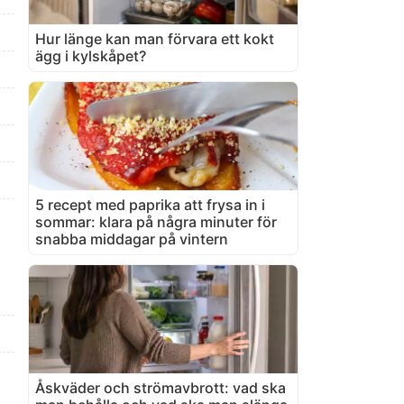
Hur länge kan man förvara ett kokt
ägg i kylskåpet?
5 recept med paprika att frysa in i
sommar: klara på några minuter för
snabba middagar på vintern
Åskväder och strömavbrott: vad ska