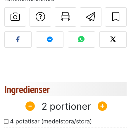
Ställa en fråga till 
Skriv ut denn
Skicka d
Lägg upp ditt foto av dett
Ingredienser
2
4 potatisar (medelstora/stora)