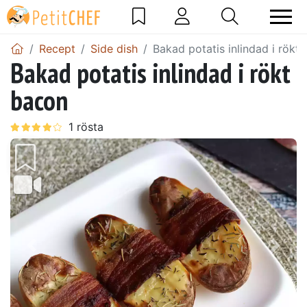
Recept
Side dish
Bakad potatis inlindad i rökt
Bakad potatis inlindad i rökt
bacon
Föregående
Näst