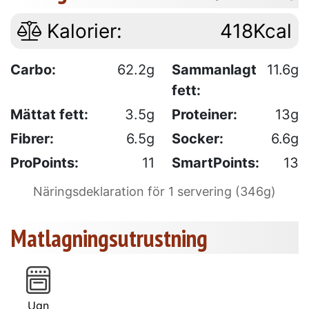
Kalorier:
418Kcal
Carbo:
62.2g
Sammanlagt
11.6g
fett:
Mättat fett:
3.5g
Proteiner:
13g
Fibrer:
6.5g
Socker:
6.6g
ProPoints:
11
SmartPoints:
13
Näringsdeklaration för 1 servering (346g)
Matlagningsutrustning
Ugn