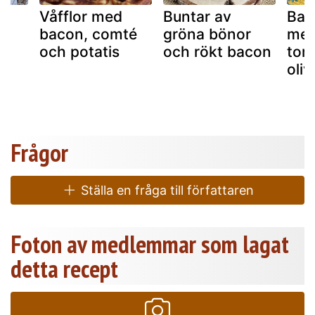
Våfflor med
Buntar av
Bak
bacon, comté
gröna bönor
med
och potatis
och rökt bacon
tom
!
oliv
Frågor
Ställa en fråga till författaren
Foton av medlemmar som lagat
detta recept