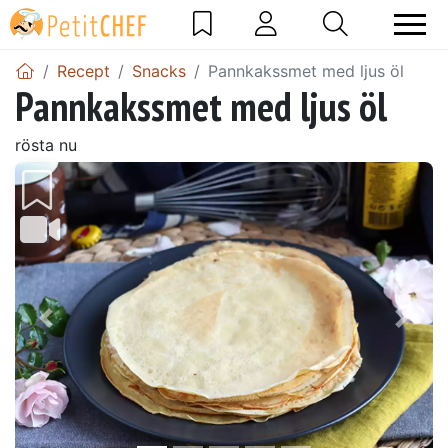
Recept
Snacks
Pannkakssmet med ljus öl
Pannkakssmet med ljus öl
rösta nu
Föregående
Näst