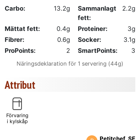
Carbo:
13.2g
Sammanlagt
2.2g
fett:
Mättat fett:
0.4g
Proteiner:
3g
Fibrer:
0.6g
Socker:
3.1g
ProPoints:
2
SmartPoints:
3
Näringsdeklaration för 1 servering (44g)
Attribut
Förvaring
i kylskåp
Petitchef_SE