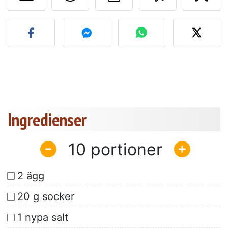
Lägg upp ditt foto av dett
Ingredienser
10
2 ägg
20 g socker
1 nypa salt