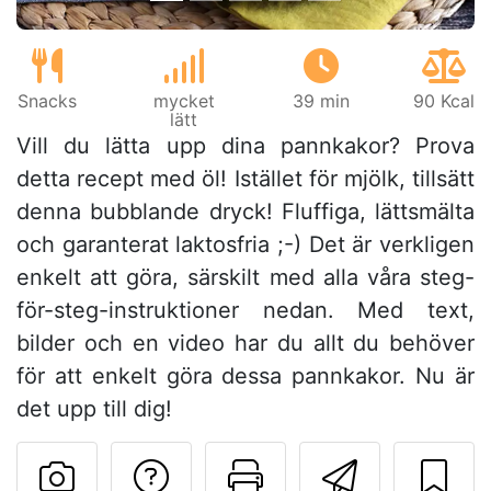
Snacks
mycket
39 min
90 Kcal
lätt
Vill du lätta upp dina pannkakor? Prova
detta recept med öl! Istället för mjölk, tillsätt
denna bubblande dryck! Fluffiga, lättsmälta
och garanterat laktosfria ;-) Det är verkligen
enkelt att göra, särskilt med alla våra steg-
för-steg-instruktioner nedan. Med text,
bilder och en video har du allt du behöver
för att enkelt göra dessa pannkakor. Nu är
det upp till dig!
Ställa en fråga till 
Skriv ut denn
Skicka d