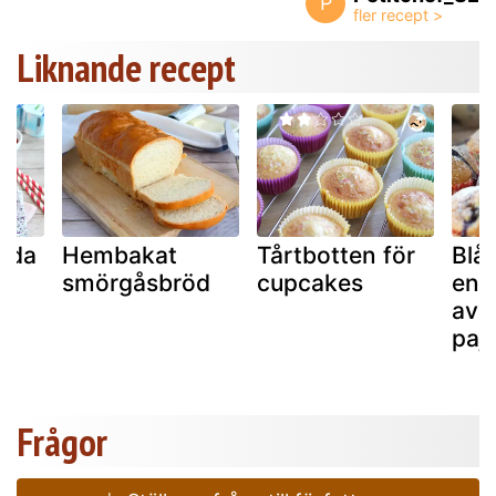
P
Liknande recept
röda
Hembakat
Tårtbotten för
Blå
smörgåsbröd
cupcakes
en 
av 
paj!
Frågor