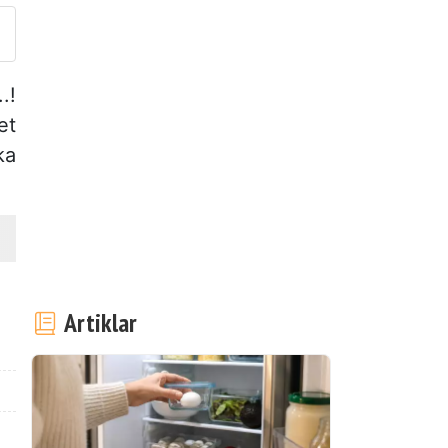
.!
et
ka
Artiklar