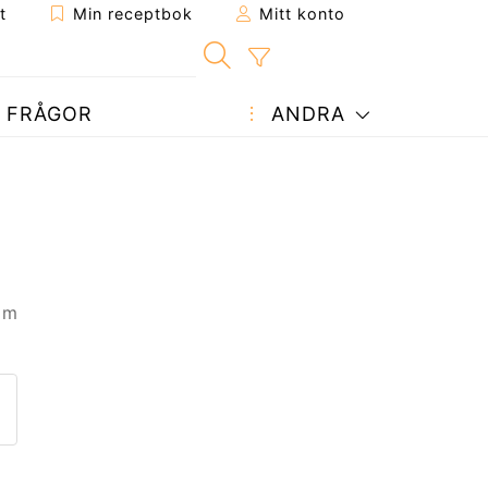
t
Min receptbok
Mitt konto
FRÅGOR
ANDRA
 m
ept till en vän
enna sida
 en fråga till författaren
ägg upp ditt foto av detta re