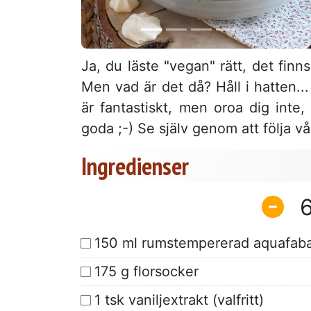
Ja, du läste "vegan" rätt, det finns
Men vad är det då? Håll i hatten..
är fantastiskt, men oroa dig inte
goda ;-) Se själv genom att följa v
Ingredienser
150 ml rumstempererad aquafab
175 g florsocker
1 tsk vaniljextrakt (valfritt)