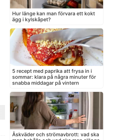
Hur länge kan man förvara ett kokt
ägg i kylskåpet?
5 recept med paprika att frysa in i
sommar: klara på några minuter för
snabba middagar på vintern
Åskväder och strömavbrott: vad ska