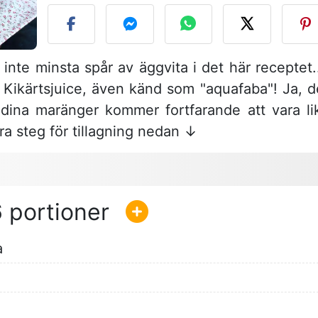
 inte minsta spår av äggvita i det här receptet..
. Kikärtsjuice, även känd som "aquafaba"! Ja, d
, dina maränger kommer fortfarande att vara li
åra steg för tillagning nedan ↓
6
a