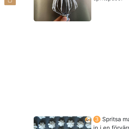
Spritsa m
in i en förvä