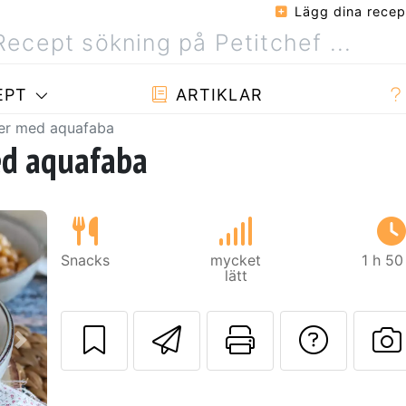
Lägg dina recep
EPT
ARTIKLAR
er med aquafaba
d aquafaba
Snacks
mycket
1 h 50
lätt
Skicka detta rec
Skriv ut d
Ställa
Nästa
L