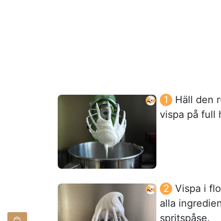
Häll den 
vispa på full 
Vispa i fl
alla ingredie
spritspåse.