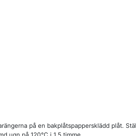
arängerna på en bakplåtspappersklädd plåt. Stäl
rmd ugn på 120°C i 1,5 timme.