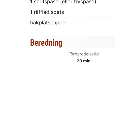
1 spritspåse (eller fryspåse)
1 räfflad spets
bakplåtspapper
Beredning
Förberedelsetid
20 min