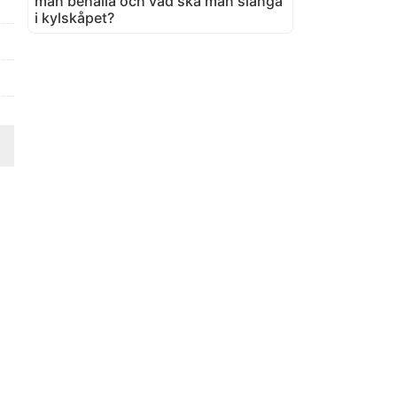
man behålla och vad ska man slänga
i kylskåpet?