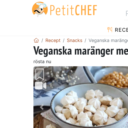
REC
Recept
Snacks
Veganska maräng
Veganska maränger me
rösta nu
Föregående