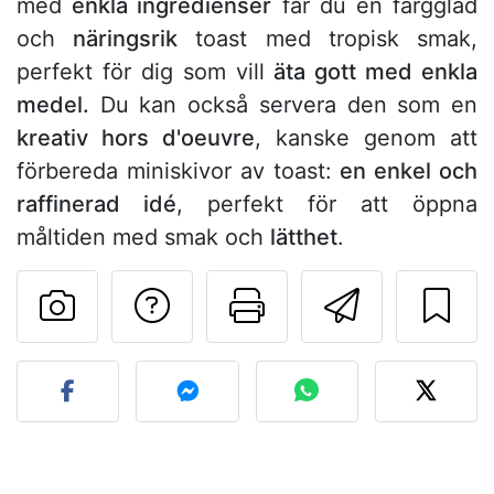
med
enkla ingredienser
får du en färgglad
och
näringsrik
toast med tropisk smak,
perfekt för dig som vill
äta gott med enkla
medel.
Du kan också servera den som en
kreativ hors d'oeuvre
, kanske genom att
förbereda miniskivor av toast:
en enkel och
raffinerad idé
, perfekt för att öppna
måltiden med smak och
lätthet
.
Ställa en fråga till 
Skriv ut denn
Skicka d
Lägg upp ditt foto av dett