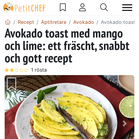
Recept
Aptitretare
Avokado
Avokado toast m
Avokado toast med mango
och lime: ett fräscht, snabbt
och gott recept
Föregående
Näst