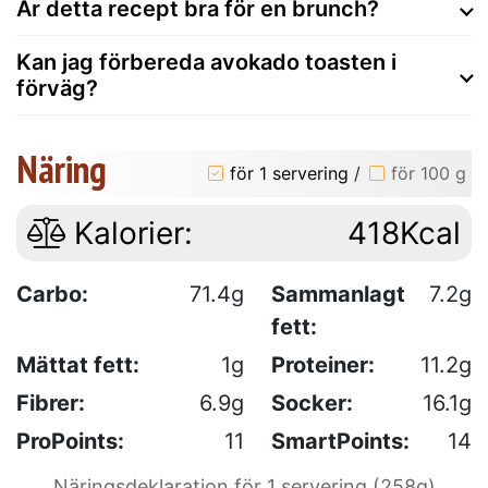
Är detta recept bra för en brunch?
Kan jag förbereda avokado toasten i
förväg?
Näring
för 1 servering
/
för 100 g
Kalorier:
418Kcal
Carbo:
71.4g
Sammanlagt
7.2g
fett:
Mättat fett:
1g
Proteiner:
11.2g
Fibrer:
6.9g
Socker:
16.1g
ProPoints:
11
SmartPoints:
14
Näringsdeklaration för 1 servering (258g)