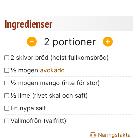
Ingredienser
2
2 skivor bröd (helst fullkornsbröd)
½ mogen
avokado
½ mogen mango (inte för stor)
½ lime (rivet skal och saft)
En nypa salt
Vallmofrön (valfritt)
Näringsfakta