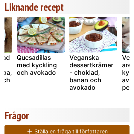
Liknande recept
llad
Quesadillas
Veganska
Ven
med kyckling
dessertkrämer
are
noa,
och avokado
- choklad,
kyc
 och
banan och
avo
avokado
pep
Frågor
Ställa en fråga till författaren