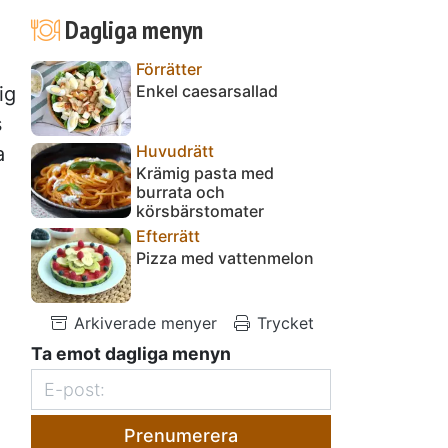
Dagliga menyn
Förrätter
Enkel caesarsallad
ig
s
Huvudrätt
a
Krämig pasta med
burrata och
körsbärstomater
Efterrätt
Pizza med vattenmelon
Arkiverade menyer
Trycket
Ta emot dagliga menyn
Prenumerera