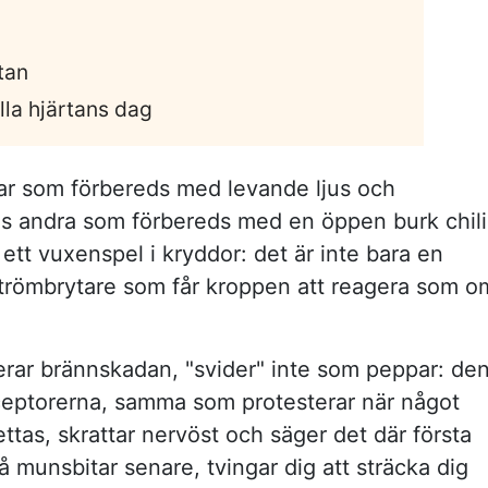
tan
alla hjärtans dag
gar som förbereds med levande ljus och
ns andra som förbereds med en öppen burk chili
ett vuxenspel i kryddor: det är inte bara en
 strömbrytare som får kroppen att reagera som o
erar brännskadan, "svider" inte som peppar: de
eceptorerna, samma som protesterar när något
ettas, skrattar nervöst och säger det där första
 munsbitar senare, tvingar dig att sträcka dig