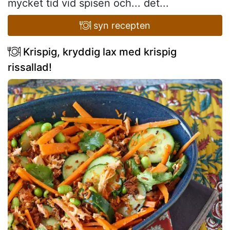
mycket tid vid spisen och... det...
syn recepten
Krispig, kryddig lax med krispig
rissallad!