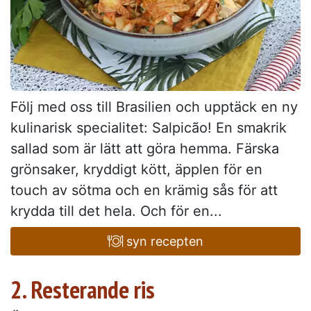
Följ med oss till Brasilien och upptäck en ny
kulinarisk specialitet: Salpicão! En smakrik
sallad som är lätt att göra hemma. Färska
grönsaker, kryddigt kött, äpplen för en
touch av sötma och en krämig sås för att
krydda till det hela. Och för en...
syn recepten
2. Resterande ris