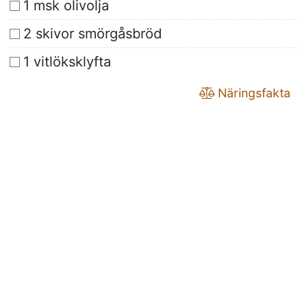
1 msk olivolja
2 skivor smörgåsbröd
1 vitlöksklyfta
Näringsfakta