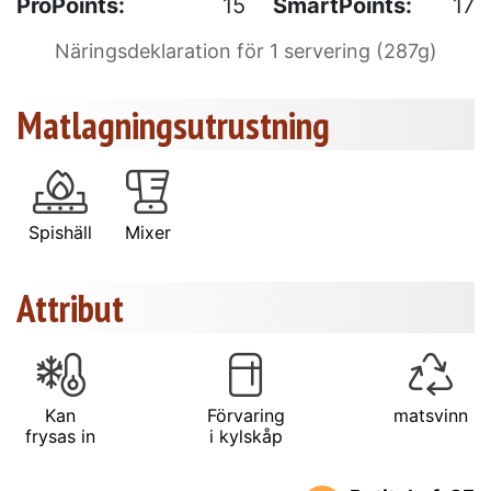
ProPoints:
15
SmartPoints:
17
Näringsdeklaration för 1 servering (287g)
Matlagningsutrustning
Spishäll
Mixer
Attribut
Kan
Förvaring
matsvinn
frysas in
i kylskåp