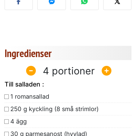
Ingredienser
4
Till salladen :
1 romansallad
250 g kyckling (8 små strimlor)
4 ägg
30 g parmesanost (hyvlad)