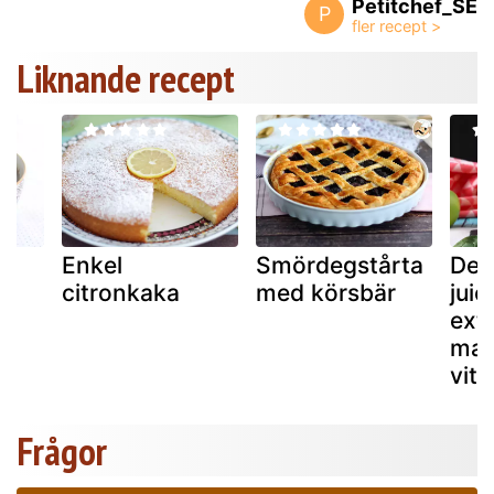
Petitchef_SE
P
Liknande recept
a
Enkel
Smördegstårta
Det
citronkaka
med körsbär
juic
extr
max
vita
Frågor