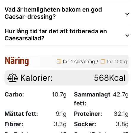
Vad är hemligheten bakom en god
Caesar-dressing?
Hur lång tid tar det att förbereda en
Caesarsallad?
Näring
för 1 servering
/
för 100 g
Kalorier:
568Kcal
Carbo:
10.7g
Sammanlagt
42.7g
fett:
Mättat fett:
9.1g
Proteiner:
32.1g
Fibrer:
3.3g
Socker:
3.8g