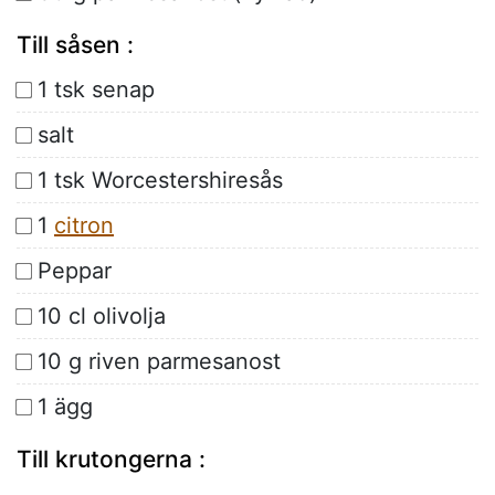
Till såsen :
1 tsk senap
salt
1 tsk Worcestershiresås
1
citron
Peppar
10 cl olivolja
10 g riven parmesanost
1 ägg
Till krutongerna :