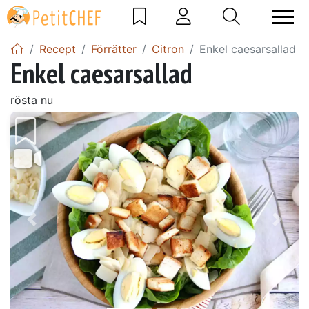
Recept
Förrätter
Citron
Enkel caesarsallad
Enkel caesarsallad
rösta nu
Föregående
Näst