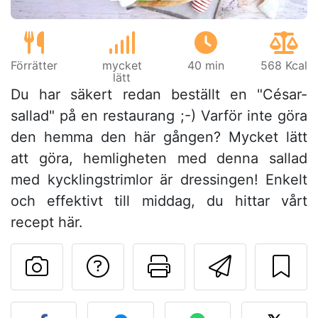
Förrätter
mycket
40 min
568 Kcal
lätt
Du har säkert redan beställt en "César-
sallad" på en restaurang ;-) Varför inte göra
den hemma den här gången? Mycket lätt
att göra, hemligheten med denna sallad
med kycklingstrimlor är dressingen! Enkelt
och effektivt till middag, du hittar vårt
recept här.
Ställa en fråga till 
Skriv ut denn
Skicka d
Lägg upp ditt foto av dett