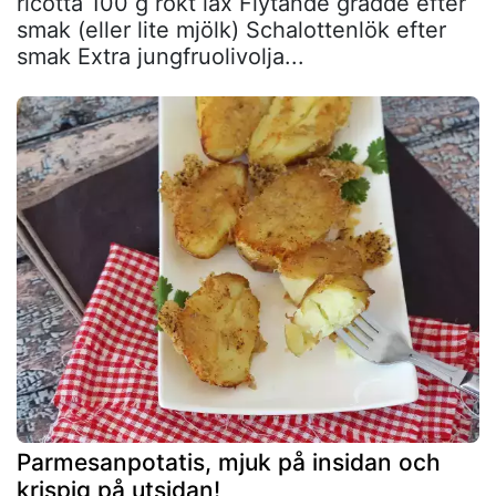
ricotta 100 g rökt lax Flytande grädde efter
smak (eller lite mjölk) Schalottenlök efter
smak Extra jungfruolivolja...
Parmesanpotatis, mjuk på insidan och
krispig på utsidan!