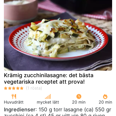
Krämig zucchinilasagne: det bästa
vegetariska receptet att prova!
Huvudrätt
mycket lätt
20 min
20 min
Ingredienser
: 150 g torr lasagne (ca) 550 gr
zucchini (ca 4 st) 45 gr vitt vin 80 g riven