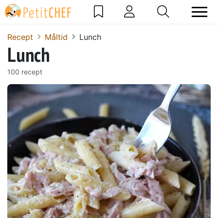
Recept
Måltid
Lunch
Lunch
100 recept