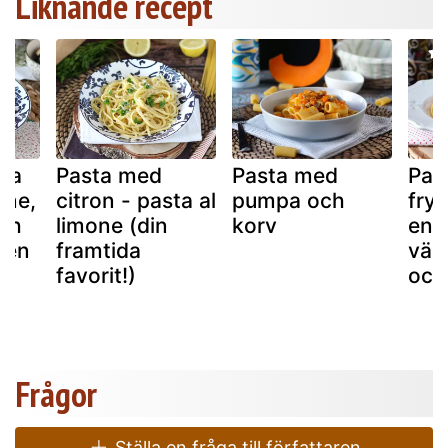
Liknande recept
ana
Pasta med
Pasta med
Pas
ine,
citron - pasta al
pumpa och
frys
och
limone (din
korv
en
nen
framtida
väl
favorit!)
och
Frågor
Ställa en fråga till författaren