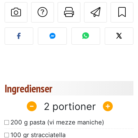
Ställa en fråga till 
Skriv ut denn
Skicka d
Lägg upp ditt foto av dett
Ingredienser
2
200 g pasta (vi mezze maniche)
100 gr stracciatella