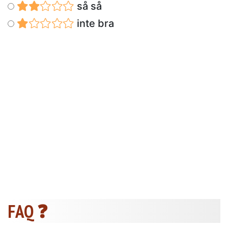
så så
inte bra
FAQ ❓