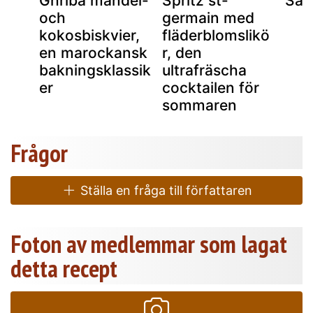
Ghriba mandel-
Spritz st-
Sav
och
germain med
kokosbiskvier,
fläderblomslikö
en marockansk
r, den
bakningsklassik
ultrafräscha
er
cocktailen för
sommaren
Frågor
Ställa en fråga till författaren
Foton av medlemmar som lagat
detta recept