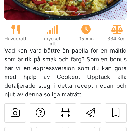
Huvudrätt
mycket
35 min
834 Kcal
lätt
Vad kan vara bättre än paella för en måltid
som är rik på smak och färg? Som en bonus
har vi en expressversion som du kan göra
med hjälp av Cookeo. Upptäck alla
detaljerade steg i detta recept nedan och
njut av denna soliga maträtt!
Ställa en fråga till 
Skriv ut denn
Skicka d
Lägg upp ditt foto av dett