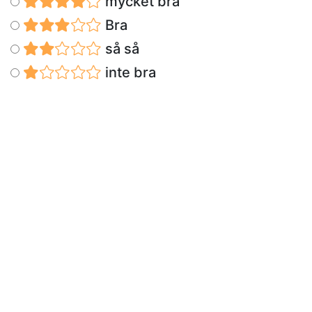
mycket bra
Bra
så så
inte bra