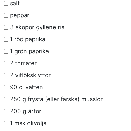
salt
peppar
3 skopor gyllene ris
1 röd paprika
1 grön paprika
2 tomater
2 vitlöksklyftor
90 cl vatten
250 g frysta (eller färska) musslor
200 g ärtor
1 msk olivolja