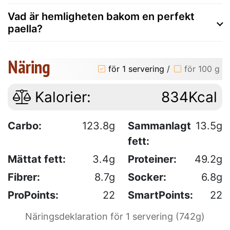
Vad är hemligheten bakom en perfekt
paella?
Näring
för 1 servering
/
för 100 g
Kalorier:
834Kcal
Carbo:
123.8g
Sammanlagt
13.5g
fett:
Mättat fett:
3.4g
Proteiner:
49.2g
Fibrer:
8.7g
Socker:
6.8g
ProPoints:
22
SmartPoints:
22
Näringsdeklaration för 1 servering (742g)