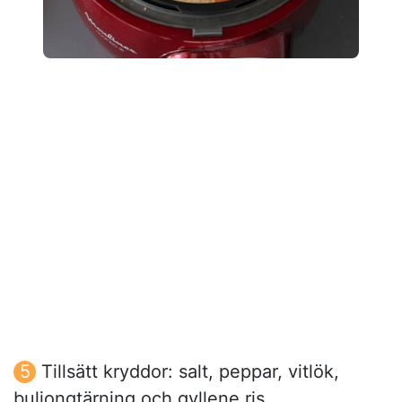
Tillsätt kryddor: salt, peppar, vitlök,
buljongtärning och gyllene ris.