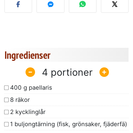
Ingredienser
4
400 g paellaris
8 räkor
2 kycklinglår
1 buljongtärning (fisk, grönsaker, fjäderfä)