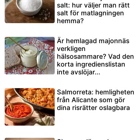
salt: hur väljer man rätt
salt för matlagningen
hemma?
Är hemlagad majonnäs
verkligen
hälsosammare? Vad den
korta ingredienslistan
inte avslöjar...
Salmorreta: hemligheten
från Alicante som gör
dina risrätter oslagbara