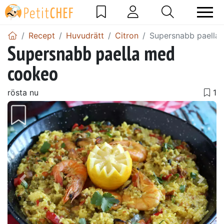
Recept
Huvudrätt
Citron
Supersnabb paella
Supersnabb paella med
cookeo
rösta nu
Föregående
Näst