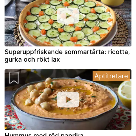
Superuppfriskande sommartårta: ricotta,
gurka och rökt lax
Aptitretare
Hummus med röd paprika