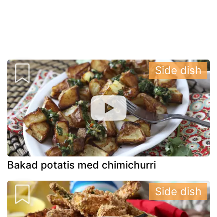
Side dish
Bakad potatis med chimichurri
Side dish