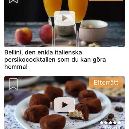
Bellini, den enkla italienska
persikococktailen som du kan göra
hemma!
Efterrätt
1 rösta