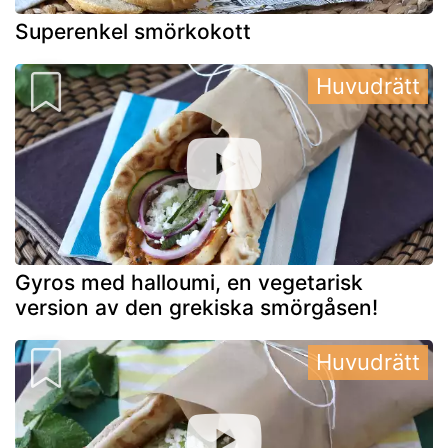
Superenkel smörkokott
Huvudrätt
Gyros med halloumi, en vegetarisk
version av den grekiska smörgåsen!
Huvudrätt