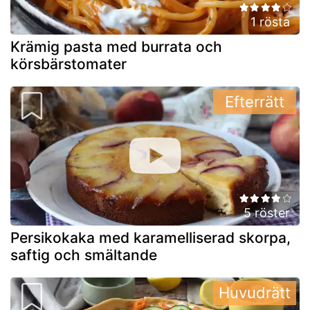
1 rösta
Krämig pasta med burrata och
körsbärstomater
Efterrätt
5 röster
Persikokaka med karamelliserad skorpa,
saftig och smältande
Huvudrätt