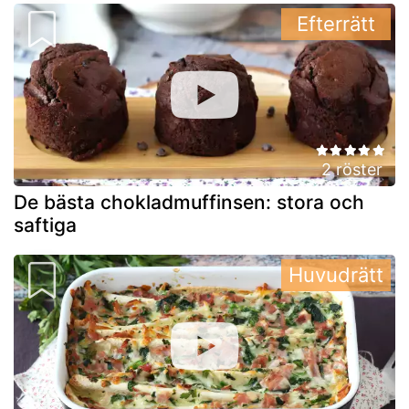
Efterrätt
2 röster
De bästa chokladmuffinsen: stora och
saftiga
Huvudrätt