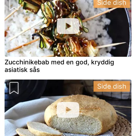
Side dish
Zucchinikebab med en god, kryddig
asiatisk sås
Side dish