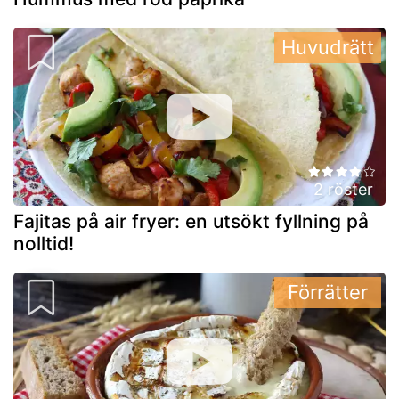
Huvudrätt
2 röster
Fajitas på air fryer: en utsökt fyllning på
nolltid!
Förrätter