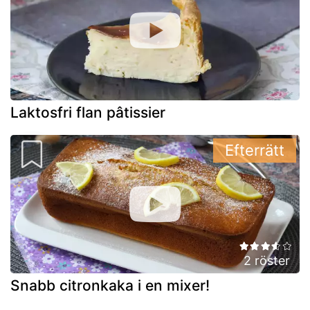
Laktosfri flan pâtissier
Efterrätt
2 röster
Snabb citronkaka i en mixer!