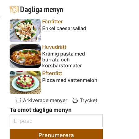
Dagliga menyn
n
Förrätter
.
Enkel caesarsallad
Huvudrätt
Krämig pasta med
burrata och
körsbärstomater
Efterrätt
Pizza med vattenmelon
Arkiverade menyer
Trycket
Ta emot dagliga menyn
Prenumerera