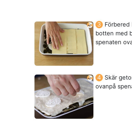
Förbered
botten med b
spenaten ov
Skär geto
ovanpå spen