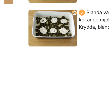
Blanda väl
kokande mjölk
Krydda, bland