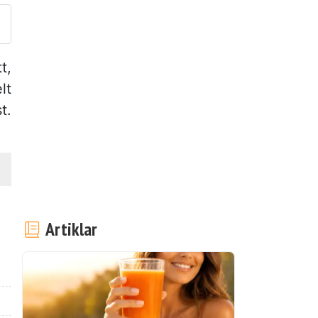
t,
lt
t.
Artiklar