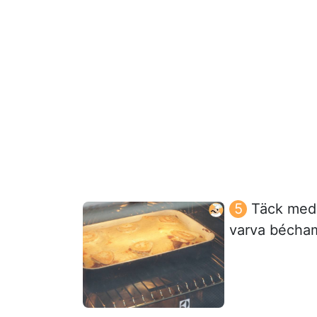
Täck med 
varva bécham