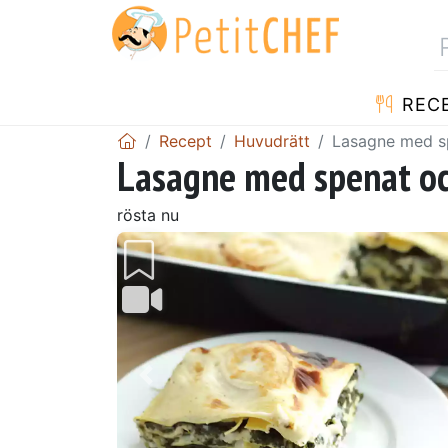
REC
Recept
Huvudrätt
Lasagne med s
Lasagne med spenat oc
rösta nu
Föregående