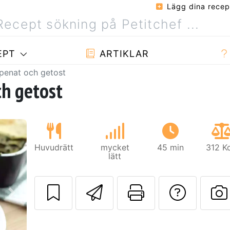
Lägg dina recep
EPT
ARTIKLAR
penat och getost
h getost
Huvudrätt
mycket
45 min
312 K
lätt
Skicka detta rec
Skriv ut d
Ställa
Nästa
L