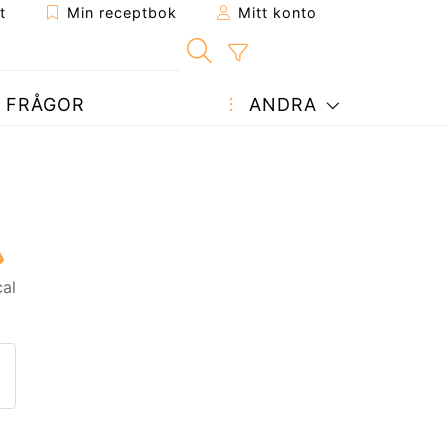
t
Min receptbok
Mitt konto
FRÅGOR
ANDRA
cal
ept till en vän
enna sida
 en fråga till författaren
ägg upp ditt foto av detta re