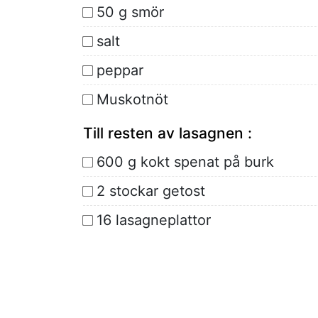
50 g smör
salt
peppar
Muskotnöt
Till resten av lasagnen :
600 g kokt spenat på burk
2 stockar getost
16 lasagneplattor