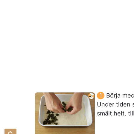
Börja med
Under tiden s
smält helt, ti