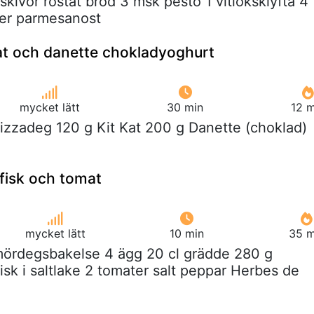
 skivor rostat bröd 3 msk pesto 1 vitlöksklyfta 4
ter parmesanost
at och danette chokladyoghurt
mycket lätt
30 min
12 m
pizzadeg 120 g Kit Kat 200 g Danette (choklad)
fisk och tomat
mycket lätt
10 min
35 m
 mördegsbakelse 4 ägg 20 cl grädde 280 g
isk i saltlake 2 tomater salt peppar Herbes de