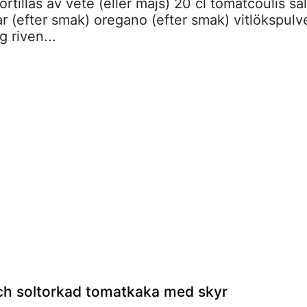
tortillas av vete (eller majs) 20 cl tomatcoulis sal
r (efter smak) oregano (efter smak) vitlökspulv
g riven...
och soltorkad tomatkaka med skyr