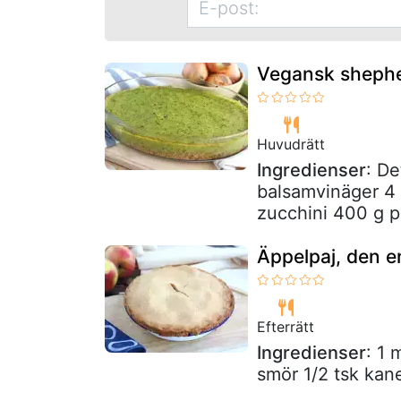
Vegansk shepher
Huvudrätt
Ingredienser
: De
balsamvinäger 4 
zucchini 400 g po
Äppelpaj, den e
Efterrätt
Ingredienser
: 1
smör 1/2 tsk kan