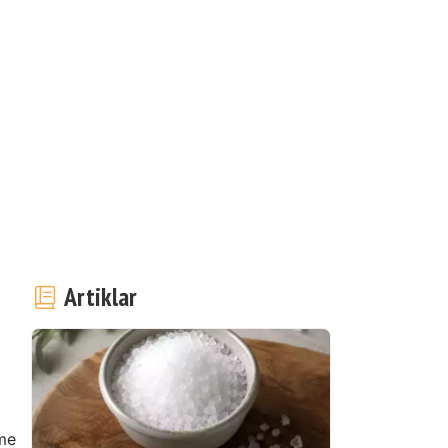
Artiklar
me