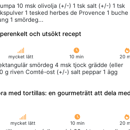
pumpa 10 msk olivolja (+/-) 1 tsk salt (+/-) 1 tsk
lökspulver 1 tesked herbes de Provence 1 buche
ung 1 smördeg...
uperenkelt och utsökt recept
mycket lätt
10 min
20 m
rektangulär smördeg 4 msk tjock grädde (eller
0 g riven Comté-ost (+/-) salt peppar 1 ägg
a med tortillas: en gourmeträtt att dela me
mycket lätt
10 min
20 m