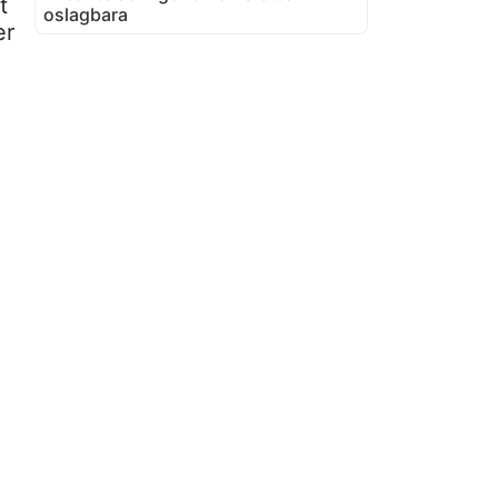
t
oslagbara
er