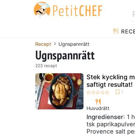
REC
Recept
Ugnspannrätt
Ugnspannrätt
223 recept
Stek kyckling m
saftigt resultat!
Huvudrätt
Ingredienser
: 1 
tsk paprikapulve
Provence salt pe