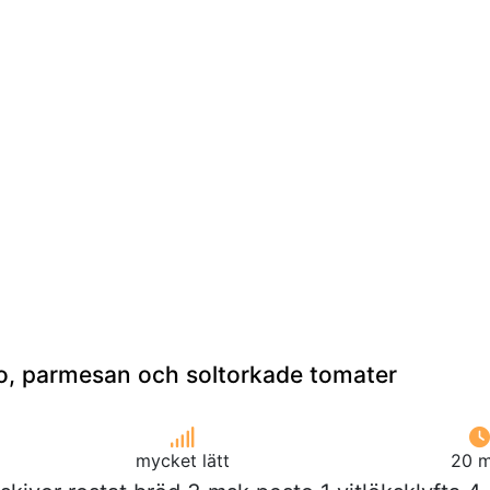
o, parmesan och soltorkade tomater
mycket lätt
20 m