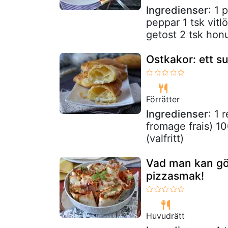
Ingredienser
: 1 
peppar 1 tsk vit
getost 2 tsk hon
Ostkakor: ett s
Förrätter
Ingredienser
: 1 
fromage frais) 10
(valfritt)
Vad man kan gör
pizzasmak!
Huvudrätt