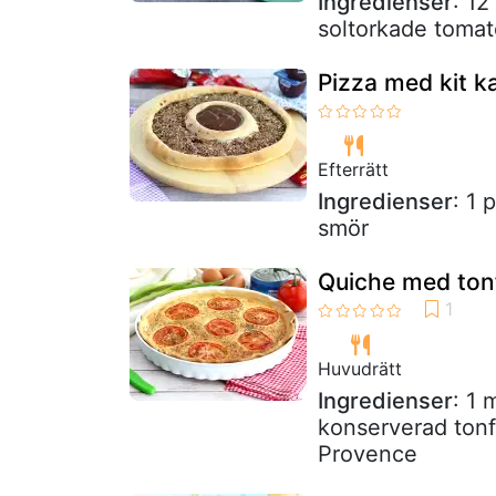
Ingredienser
: 12
soltorkade toma
Pizza med kit k
Efterrätt
Ingredienser
: 1 
smör
Quiche med ton
Huvudrätt
Ingredienser
: 1
konserverad tonf
Provence