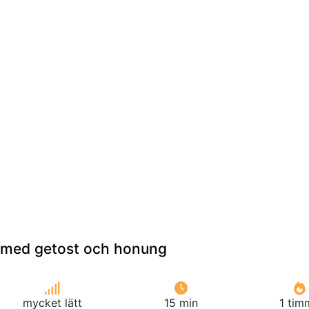
 med getost och honung
mycket lätt
15 min
1 tim