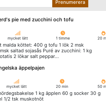
Prenumerera
d's pie med zucchini och tofu
mycket lätt
1 timme
20 m
t malda köttet: 400 g tofu 1 lök 2 msk
msk saltad sojasås Puré av zucchini: 1 kg
tatis 2 lökar salt peppar...
ngelska äppelpajen
mycket lätt
20 min
50 m
 mördegsbakelse 1 kg äpplen 60 g socker 30 g
el 1/2 tsk muskotnöt