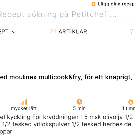
Lägg dina recep
EPT
ARTIKLAR
ed moulinex multicook&fry, för ett knaprigt,
mycket lätt
5 min
1 tim
hel kyckling För kryddningen : 5 msk olivolja 1/2
r 1/2 tesked vitlökspulver 1/2 tesked herbes de
ppar