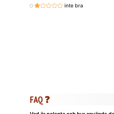
inte bra
FAQ ❓
Vad är polenta och hur används de