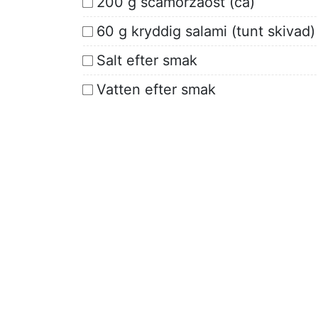
200 g scamorzaost (ca)
60 g kryddig salami (tunt skivad)
Salt efter smak
Vatten efter smak