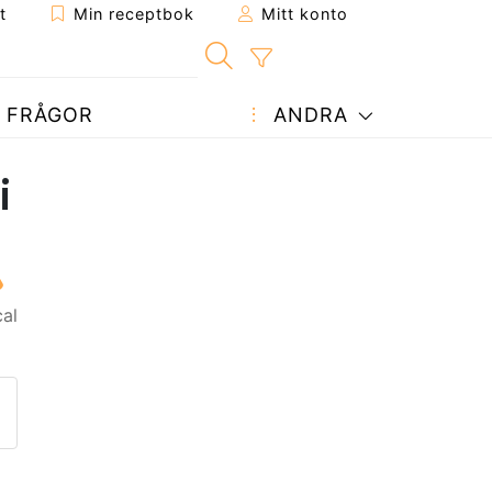
t
Min receptbok
Mitt konto
FRÅGOR
ANDRA
i
al
ept till en vän
enna sida
 en fråga till författaren
ägg upp ditt foto av detta re