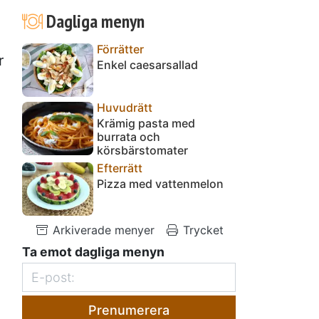
Dagliga menyn
Förrätter
r
Enkel caesarsallad
Huvudrätt
Krämig pasta med
burrata och
körsbärstomater
Efterrätt
Pizza med vattenmelon
Arkiverade menyer
Trycket
Ta emot dagliga menyn
Prenumerera