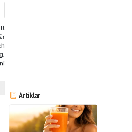
tt
är
ch
ig
.
ni
Artiklar