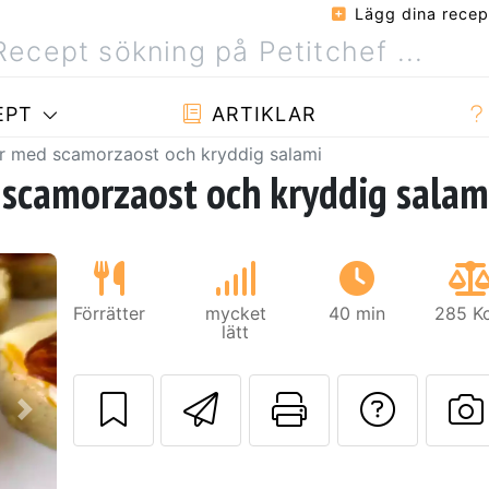
Lägg dina recep
EPT
ARTIKLAR
r med scamorzaost och kryddig salami
scamorzaost och kryddig salam
Förrätter
mycket
40 min
285 Kc
lätt
Skicka detta rec
Skriv ut d
Ställa
Nästa
L