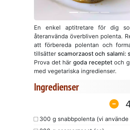
En enkel aptitretare för dig 
återanvända överbliven polenta. Re
att förbereda polentan och for
tillsätter
scamorzaost och salami:
Prova det här
goda receptet
och gl
med vegetariska ingredienser.
Ingredienser
300 g snabbpolenta (vi använde t