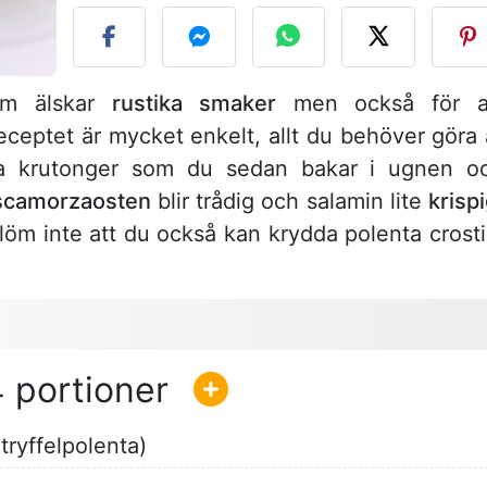
som älskar
rustika smaker
men också för a
ceptet är mycket enkelt, allt du behöver göra 
ma krutonger som du sedan bakar i ugnen o
 scamorzaosten
blir trådig och salamin lite
krisp
öm inte att du också kan krydda polenta crosti
4
ryffelpolenta)