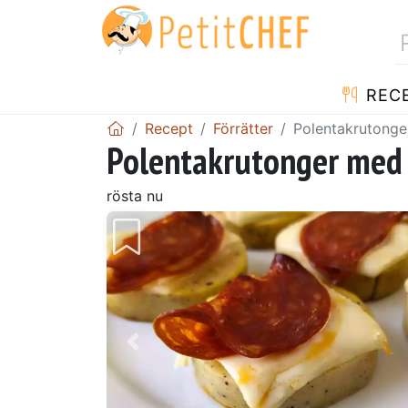
REC
Recept
Förrätter
Polentakrutonge
Polentakrutonger med 
rösta nu
Föregående