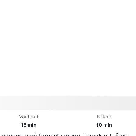
Väntetid
Koktid
15 min
10 min
visningarna på förpackningen (försök att få en