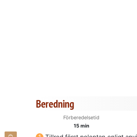
Beredning
Förberedelsetid
15 min
Tillred först polentan enligt an