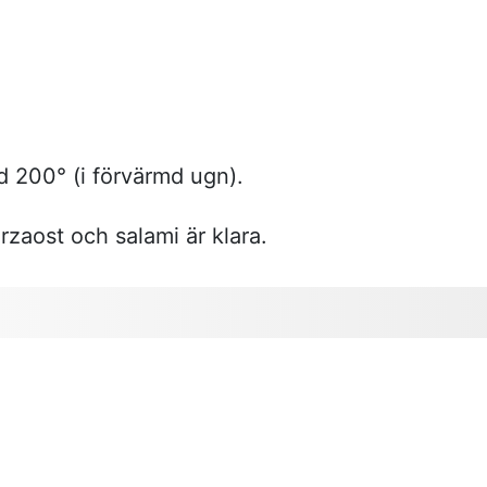
d 200° (i förvärmd ugn).
aost och salami är klara.