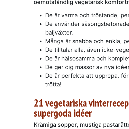
oemotståndlig vegetarisk komfort
De är varma och tröstande, perf
De använder säsongsbetonade
baljväxter.
Många är snabba och enkla, pe
De tilltalar alla, även icke-veg
De är hälsosamma och kompletta
De ger dig massor av nya idéer
De är perfekta att upprepa, för 
trötta!
21 vegetariska vinterrecep
supergoda idéer
Krämiga soppor, mustiga pastarätte