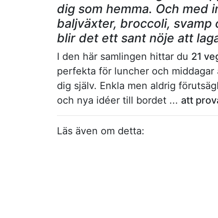
dig som hemma. Och med in
baljväxter, broccoli, svam
blir det ett sant nöje att l
I den här samlingen hittar du
21 ve
perfekta för luncher och middagar at
dig själv. Enkla men aldrig förutsä
och nya idéer till bordet ...
att pro
Läs även om detta: