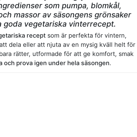
gredienser som pumpa, blomkål,
p och massor av säsongens grönsaker
aga goda vegetariska vinterrecept.
getariska recept
som är perfekta för vintern,
t dela eller att njuta av en mysig kväll helt för
gbara rätter, utformade för att ge komfort, smak
va och prova igen under hela säsongen
.