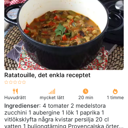
Ratatouille, det enkla receptet
Huvudrätt
mycket lätt
20 min
1 timme
Ingredienser
: 4 tomater 2 medelstora
zucchini 1 aubergine 1 lök 1 paprika 1
vitlöksklyfta några kvistar persilja 20 cl
vatten 1 buljongtärning Provençalska örter...