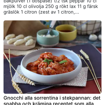
bakpulver (1 dospåse) 1/2 tsk peppar 10 cl
mjölk 10 cl olivolja 250 g rökt lax 11 g färsk
gräslök 1 citron (zest av 1 citron,...
Gnocchi alla sorrentina i stekpannan: det
snabba och krämiga receptet som alla