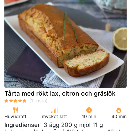
Tårta med rökt lax, citron och gräslök
Huvudrätt
mycket lätt
10 min
40 min
Ingredienser
: 3 ägg 200 g mjöl 11 g