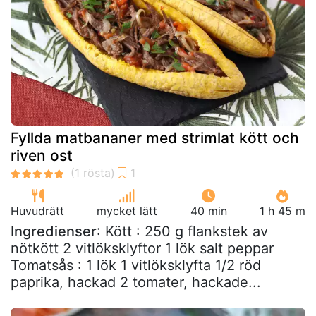
Fyllda matbananer med strimlat kött och
riven ost
Huvudrätt
mycket lätt
40 min
1 h 45 m
Ingredienser
: Kött : 250 g flankstek av
nötkött 2 vitlöksklyftor 1 lök salt peppar
Tomatsås : 1 lök 1 vitlöksklyfta 1/2 röd
paprika, hackad 2 tomater, hackade...