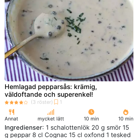
Hemlagad pepparsås: krämig,
väldoftande och superenkel!
Annat
mycket lätt
10 min
10 min
Ingredienser
: 1 schalottenlök 20 g smör 15
g peppar 8 cl Cognac 15 cl oxfond 1 tesked