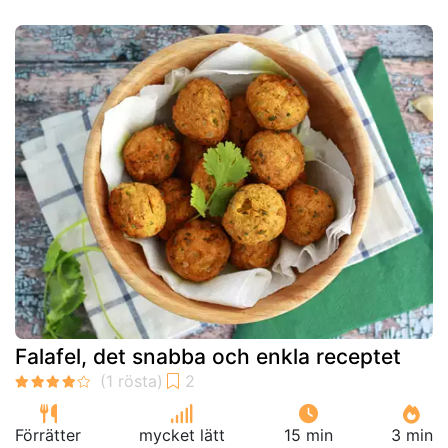
Falafel, det snabba och enkla receptet
Förrätter
mycket lätt
15 min
3 min