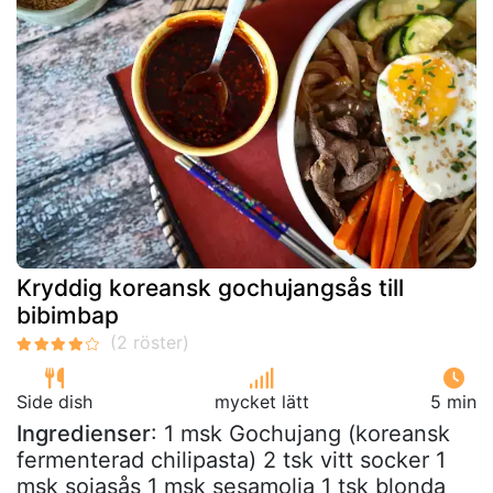
Kryddig koreansk gochujangsås till
bibimbap
Side dish
mycket lätt
5 min
Ingredienser
: 1 msk Gochujang (koreansk
fermenterad chilipasta) 2 tsk vitt socker 1
msk sojasås 1 msk sesamolja 1 tsk blonda