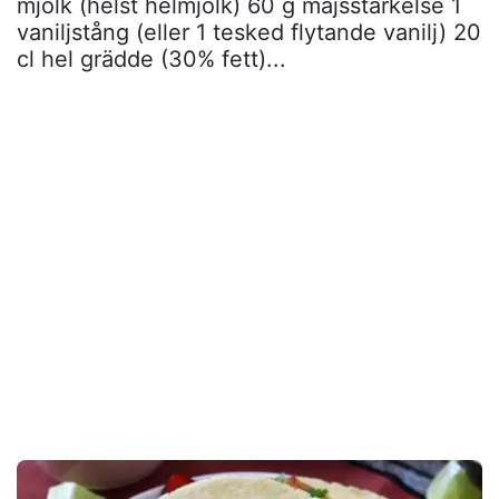
mjölk (helst helmjölk) 60 g majsstärkelse 1
vaniljstång (eller 1 tesked flytande vanilj) 20
cl hel grädde (30% fett)...