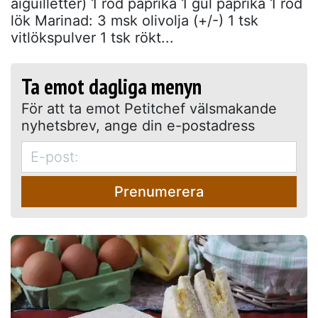
aiguilletter) 1 röd paprika 1 gul paprika 1 röd
lök Marinad: 3 msk olivolja (+/-) 1 tsk
vitlökspulver 1 tsk rökt...
Ta emot dagliga menyn
För att ta emot Petitchef välsmakande
nyhetsbrev, ange din e-postadress
Prenumerera