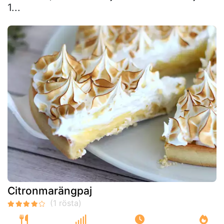
1...
Citronmarängpaj